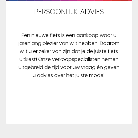
Samen met een discrete 
PERSOONLIJK ADVIES
biedt de ISEO een comf
pasvorm om de pols. En
andere handige details z
PULL OFF SYSTEM van R
Een nieuwe fiets is een aankoop waar u
SPORTS en de soft-wip
jarenlang plezier van wilt hebben. Daarom
die men als zweetdoek o
wilt u er zeker van zijn dat je de juiste fiets
zakdoek kan gebruiken. 
uitkiest! Onze verkoopspecialisten nemen
heeft zijn stijlvol karakte
uitgebreid de tijd voor uw vraag én geven
danken aan het poly-lyc
u advies over het juiste model.
kleur op de backhand. 
zijn er reflecterende det
het kleine ROECKL SPOR
op het polsstuk. De ISEO 
zoals alle andere model
wasbaar op 30 ° Celsius.
Backhand: Micro Mesh +
Poly Lycra Palmhand:
DURASENSE Kenmerken: