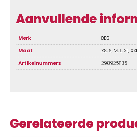
Aanvullende infor
Merk
BBB
Maat
XS, S, M, L, XL, XX
Artikelnummers
2989251135
Gerelateerde produ