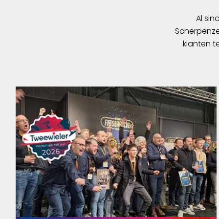
Al sin
Scherpenzee
klanten t