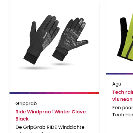
Agu
Tech rai
vis neon
Gripgrab
Een paar
Ride Windproof Winter Glove
Tech Ha
Black
je hande
De GripGrab RIDE Winddichte
top van d