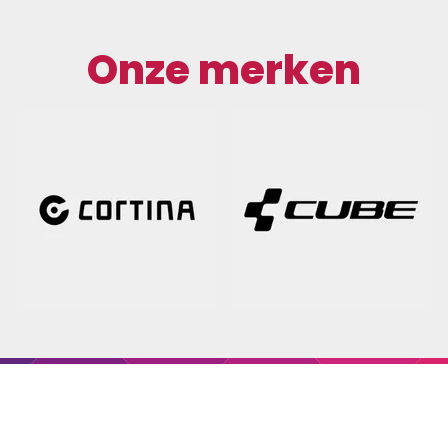
COMFORT-INNOVATIE,
ERGONOMISCHE CUT, PU
Onze merken
SYSTEEM, XRD®-technolo
FLOW-SYSTEEM, ALL-WE
GRIP, reflecterende detai
badstof duim.