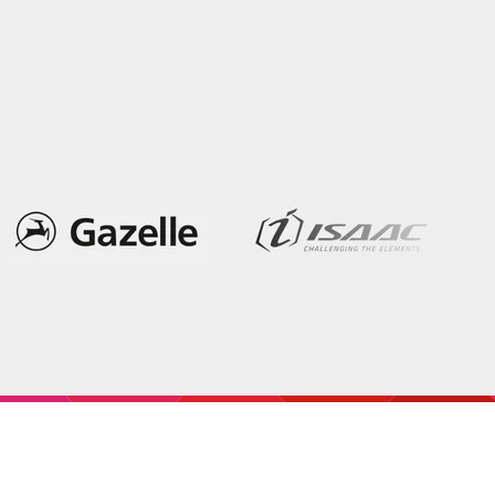
LL OFF-
gie, AIR-
ATHER-
ls,