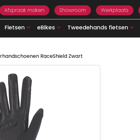
Afspraak maken
Showroom
Werkplaats
Fietsen
eBikes
Tweedehands fietsen
rhandschoenen RaceShield Zwart