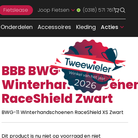
Fietslease
Joop Fietsen
(0318) 571 761
Onderdelen
Accessoires
Kleding
Acties
BBB BWG-11
Winterhandschoene
RaceShield Zwart
BWG-11 Winterhandschoenen RaceShield XS Zwart
Dit product is nu niet op voorraad en niet