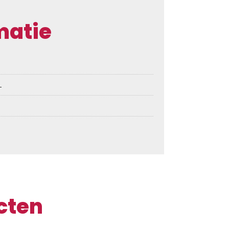
matie
L
cten