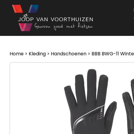
Ga naar de inhoud
Home
>
Kleding
>
Handschoenen
> BBB BWG-11 Winte