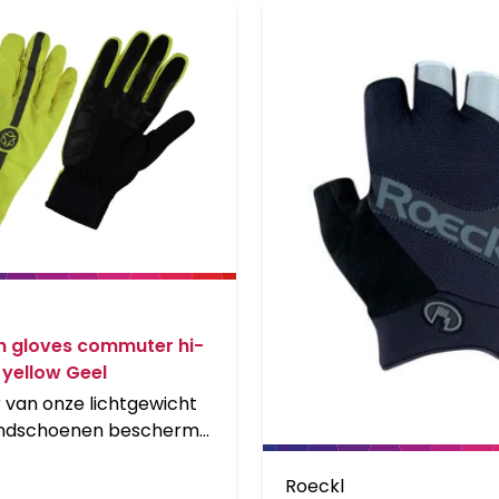
n gloves commuter hi-
 yellow Geel
 van onze lichtgewicht
ndschoenen beschermt
n tegen nat weer. De
e wijsvinger is
Roeckl