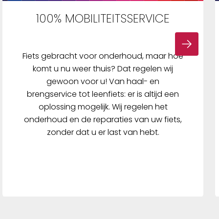
sluiting
100% MOBILITEITSSERVICE
ortabele
kele
ijn het
OECKL
Fiets gebracht voor onderhoud, maar hoe
e-duim
komt u nu weer thuis? Dat regelen wij
f
gewoon voor u! Van haal- en
De ISEO
brengservice tot leenfiets: er is altijd een
r te
oplossing mogelijk. Wij regelen het
ra in
onderhoud en de reparaties van uw fiets,
Verder
zonder dat u er last van hebt.
ails met
TS-logo
is net
len
 bedrukt