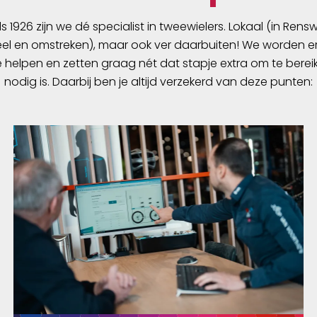
het duurzame XRD® Tec
dempingsmateriaal, zelf
ds 1926 zijn we dé specialist in tweewielers. Lokaal (in Ren
terrein. De DURASENSE
l en omstreken), maar ook ver daarbuiten! We worden er
synthetisch suède is ee
e helpen en zetten graag nét dat stapje extra om te berei
materiaal dat in combin
nodig is. Daarbij ben je altijd verzekerd van deze punten:
ALL-WEATHER-GRIP top 
garandeert op het stuur
ongeacht droog of nat 
Wanneer het serieuze w
begint, bijvoorbeeld tijd
beklimmingen of intensi
sprints, zorgt het AIR-
SYSTEM op de handpalm
juiste temperatuur regul
Daarnaast geeft de Mic
op de backhand verkoel
verdamping. Het polsst
bestaat uit neopreen en
hierdoor geen storende 