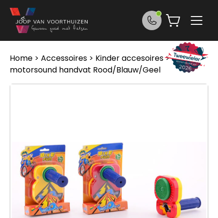
Ga naar de inhoud
Home
>
Accessoires
>
Kinder accesoires
> Bike Fun
motorsound handvat Rood/Blauw/Geel