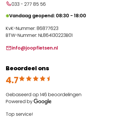
033 - 277 85 56
Vandaag geopend: 08:30 - 18:00
KvK-Nummer: 86877623
BTW-Nummer: NL864130223B01
info@joopfietsen.nl
Beoordeel ons
4.7
Beoordeeld met 4.7 uit 5
Gebaseerd op 146 beoordelingen
Powered by
Top service!
Th
wi