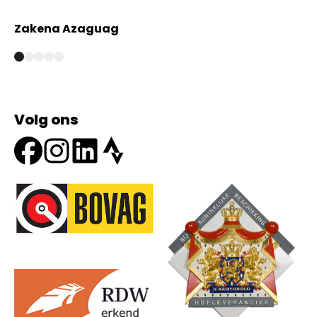
Zakena Azaguag
A
Volg ons
Onze partners