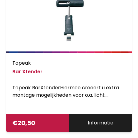
Topeak
Bar Xtender
Topeak BarXtenderHiermee creeert u extra
montage mogelijkheden voor o.a. licht,
computer, gps, telefoontasje. bidon e.d.
Eenvoudig te monteren op stuur en
zadelpen.TBX01
€
20,50
Informatie