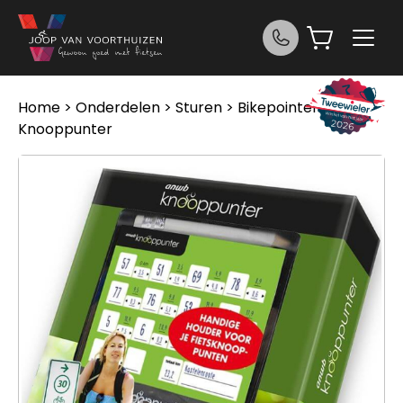
Ga naar de inhoud
Home
>
Onderdelen
>
Sturen
> Bikepointer ANWB
Knooppunter