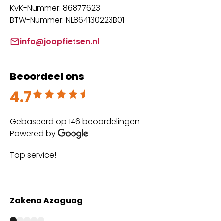
KvK-Nummer: 86877623
BTW-Nummer: NL864130223B01
info@joopfietsen.nl
Beoordeel ons
4.7
Beoordeeld met 4.7 uit 5
Gebaseerd op 146 beoordelingen
Powered by
Top service!
Th
wi
Zakena Azaguag
A