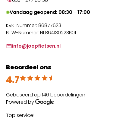
033 - 277 85 56
Vandaag geopend: 08:30 - 17:00
KvK-Nummer: 86877623
BTW-Nummer: NL864130223B01
info@joopfietsen.nl
Beoordeel ons
4.7
Beoordeeld met 4.7 uit 5
Gebaseerd op 146 beoordelingen
Powered by
Top service!
Th
wi