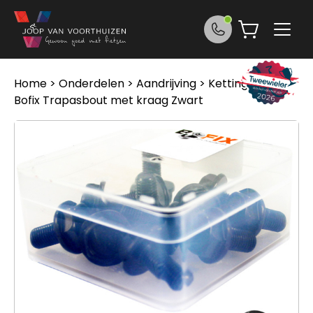
Ga naar de inhoud
Home
>
Onderdelen
>
Aandrijving
>
Kettingen
>
Bofix Trapasbout met kraag Zwart