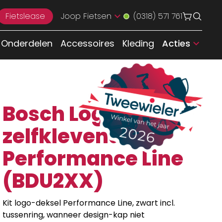
Fietslease
Joop Fietsen
(0318) 571 761
Onderdelen
Accessoires
Kleding
Acties
Bosch Logo
zelfklevend
Performance Line
(BDU2XX)
Kit logo-deksel Performance Line, zwart incl.
tussenring, wanneer design-kap niet