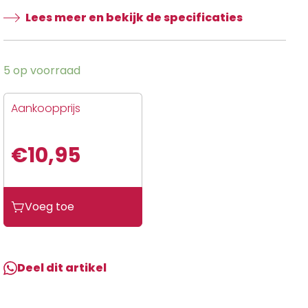
Lees meer en bekijk de specificaties
5 op voorraad
Aankoopprijs
€
10,95
Bosch
Voeg toe
Logo
zelfklevend
Performance
Line
Deel dit artikel
(BDU2XX)
aantal