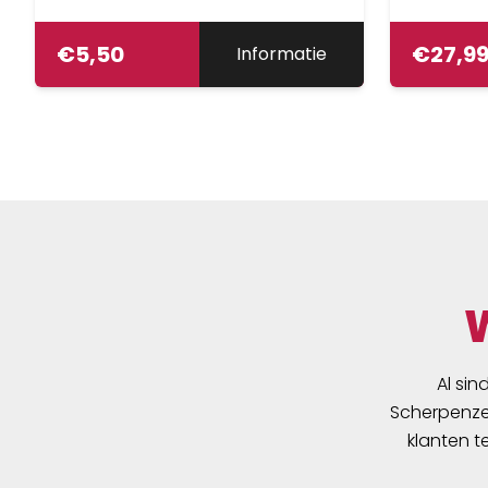
€
5,50
€
27,9
Informatie
Al sin
Scherpenzee
klanten t