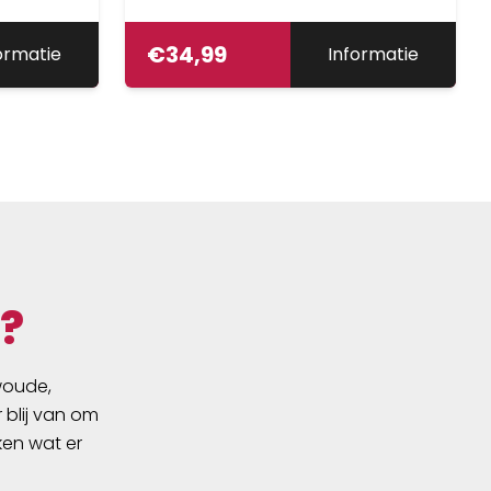
€
34,99
ormatie
Informatie
?
swoude,
 blij van om
ken wat er