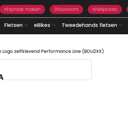
Afspraak maken
Showroom
Werkplaats
Fietsen
eBikes
Tweedehands fietsen
 Logo zelfklevend Performance Line (BDU2XX)