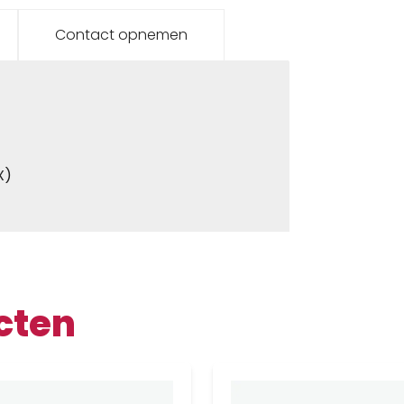
Contact opnemen
X)
cten