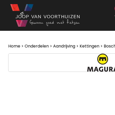
Ga naar de inhoud
Home
>
Onderdelen
>
Aandrijving
>
Kettingen
> Bosch