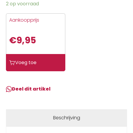
2 op voorraad
Aankoopprijs
€
9,95
Bosch
Voeg toe
Schroevenkit
drive
unit,
3
Deel dit artikel
x
bevestigingsschroeven
incl.
schijf
Beschrijving
en
moer