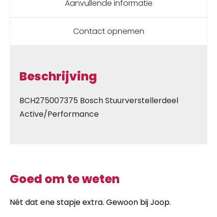
Aanvullende informatie
en
2
x
Contact opnemen
Zilver
aantal
Beschrijving
BCH275007375 Bosch Stuurverstellerdeel
Active/Performance
Goed om te weten
Nét dat ene stapje extra. Gewoon bij Joop.