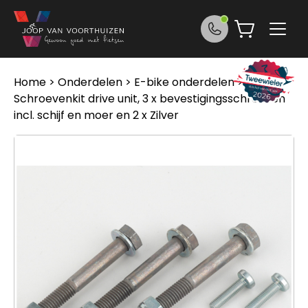
Ga naar de inhoud
Home
>
Onderdelen
>
E-bike onderdelen
> Bosch
Schroevenkit drive unit, 3 x bevestigingsschroeven
incl. schijf en moer en 2 x Zilver