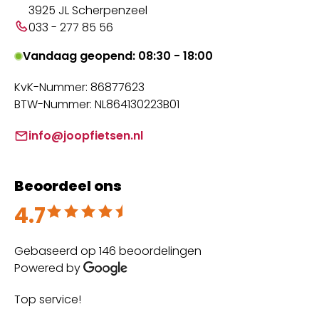
3925 JL Scherpenzeel
033 - 277 85 56
Vandaag geopend: 08:30 - 18:00
KvK-Nummer: 86877623
BTW-Nummer: NL864130223B01
info@joopfietsen.nl
Beoordeel ons
4.7
Beoordeeld met 4.7 uit 5
Gebaseerd op 146 beoordelingen
Powered by
Top service!
Th
wi