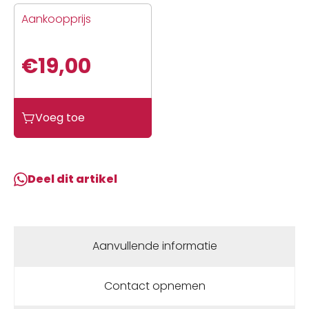
Aankoopprijs
€
19,00
Buzzetti
Voeg toe
Gereedschap
blokkeer
vliegwiel
minarelli
Deel dit artikel
hor+vert
5504
aantal
Aanvullende informatie
Contact opnemen