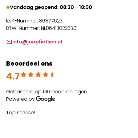
Vandaag geopend: 08:30 - 18:00
KvK-Nummer: 86877623
BTW-Nummer: NL864130223B01
info@joopfietsen.nl
Beoordeel ons
4.7
Beoordeeld met 4.7 uit 5
Gebaseerd op 146 beoordelingen
Powered by
Top service!
Th
wi