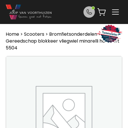
Ga naar de inhoud
Home
>
Scooters
>
Bromfietsonderdelen
> Buzzetti
Gereedschap blokkeer vliegwiel minarelli hor+vert
5504