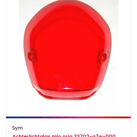
Sym
Achterlichtglas mio orig 33702-a7w-000