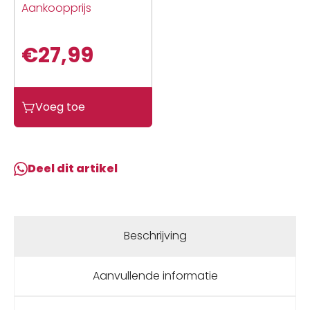
Aankoopprijs
€
27,99
C.creek
Voeg toe
Cane
Creek
Thudglove
LT
Deel dit artikel
made
by
Lizard
Skins
Beschrijving
Zwart
aantal
Aanvullende informatie