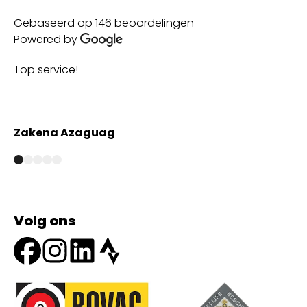
Gebaseerd op 146 beoordelingen
Powered by
Top service!
Th
wi
Zakena Azaguag
A
Volg ons
Onze partners