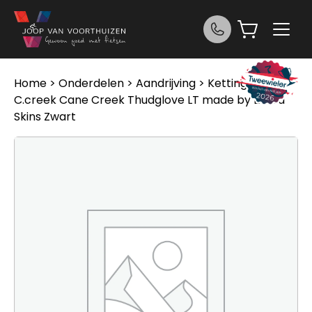
Ga naar de inhoud
Home
>
Onderdelen
>
Aandrijving
>
Kettingen
>
C.creek Cane Creek Thudglove LT made by Lizard
Skins Zwart