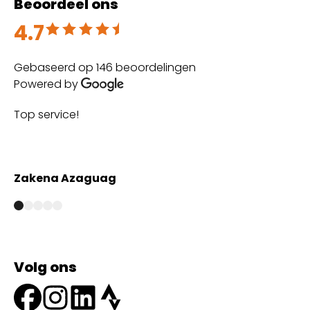
Beoordeel ons
4.7
Beoordeeld met 4.7 uit 5
Gebaseerd op 146 beoordelingen
Powered by
Top service!
Th
wi
Zakena Azaguag
A
Volg ons