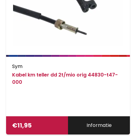
Sym
Kabel km teller dd 2t/mio orig 44830-t47-
000
€
11,95
Informatie