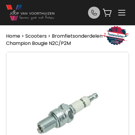
Ga naar de inhoud
Home
>
Scooters
>
Bromfietsonderdelen
>
Champion Bougie N2C/P2M