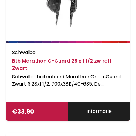
Schwalbe
Btb Marathon G-Guard 28 x 1 1/2 zw refl
Zwart
Schwalbe buitenband Marathon GreenGuard
Zwart R 28x1 1/2, 700x38B/40-635. De
klassieker. De oervader van alle hoogwaardige
tourbanden. De GreenGuard laag uit extreem
elastisch natuurlijk rubber is 3mm dik. De
€
33,90
Informatie
GreenGuard wordt voor 1/3 uit gerecyclede
latexproducten vervaardigd. De 'Anti-Aging'
zijwand verdraagt de typische overbelasting
door een te lage bandenspanning beduidend