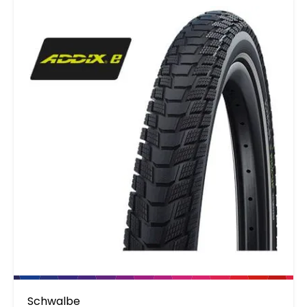
langer voordat er scheurtjes ontstaan. E-Bike
Ready. Alle Marathon modellen zijn geschikt
voor de E-bike (E-25). De Marathon
GreenGuard is geschikt voor E-bikes met een
trapondersteuning tot 25km-u. Voor de
snellere E-bikes, de S-pedelecs, worden
banden geadviseerd welke tot 50 km-u zijn
goedgekeurd.
Schwalbe