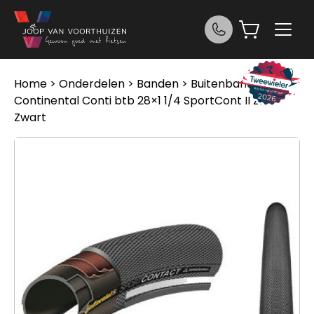
Ga naar de inhoud
Home
>
Onderdelen
>
Banden
>
Buitenbanden
>
Continental Conti btb 28×1 1/4 SportCont II zw
Zwart