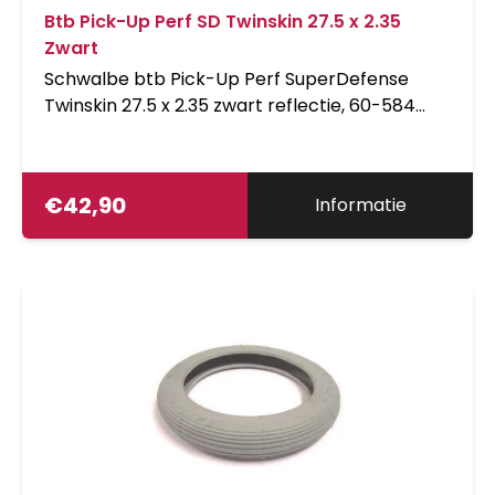
Btb Pick-Up Perf SD Twinskin 27.5 x 2.35
Zwart
Schwalbe btb Pick-Up Perf SuperDefense
Twinskin 27.5 x 2.35 zwart reflectie, 60-584
B/B+RT HS609 ADDIX E 2x67EPI 45B
SCHWALBES EERSTE ECHTE CARGO BAND.
Dankzij zijn extreem stabiele dubbele karkas,
€
42,90
Informatie
wordt de Schwalbe Pick-Up een echte
pakezel en biedt tegelijkertijd een uitstekende
lekbescherming. Daarbij zorgt het ADDIX E
compound voor buitengewoon goede
rijprestaties en grip, zelfs in de 20 uitvoering.
Met de ECE-R75 certificering is de Schwalbe
Pick Up de optimale keuze voor alle e-cargo
bikes