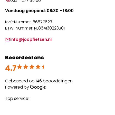
033 - 277 85 56
Vandaag geopend: 08:30 - 18:00
KvK-Nummer: 86877623
BTW-Nummer: NL864130223B01
info@joopfietsen.nl
Beoordeel ons
4.7
Beoordeeld met 4.7 uit 5
Gebaseerd op 146 beoordelingen
Powered by
Top service!
Th
wi