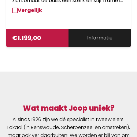
zich, omdat de basis een sterk en stijf frame is.
De Esprit Belt gaat echter nóg langer mee
Vergelijk
dankzij de aandrijving met een duurzame riem
(in plaats van met een ketting) en dankzij de
hydraulische schijfremmen. Die zijn krachtiger
en duurzamer dan rollerbrakes en het zijn de
€
1.199,00
Informatie
remmen van de toekomst.
Wat maakt Joop uniek?
Al sinds 1926 zijn we dé specialist in tweewielers.
Lokaal (in Renswoude, Scherpenzeel en omstreken),
maar ook ver daarbuiten! We worden er blij van om