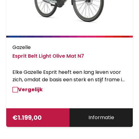
Gazelle
Esprit Belt Light Olive Mat N7
Elke Gazelle Esprit heeft een lang leven voor
zich, omdat de basis een sterk en stijf frame is.
De Esprit Belt gaat echter nóg langer mee
Vergelijk
dankzij de aandrijving met een duurzame riem
(in plaats van met een ketting) en dankzij de
hydraulische schijfremmen. Die zijn krachtiger
en duurzamer dan rollerbrakes en het zijn de
€
1.199,00
Informatie
remmen van de toekomst.