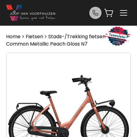
Ga naar de inhoud
Home
>
Fietsen
>
Stads-/Trekking fietsen
> Cortina
Common Metallic Peach Gloss N7