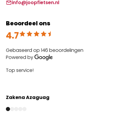
info@joopfietsen.nl
Beoordeel ons
4.7
Beoordeeld met 4.7 uit 5
Gebaseerd op 146 beoordelingen
Powered by
Top service!
Th
wi
Zakena Azaguag
A