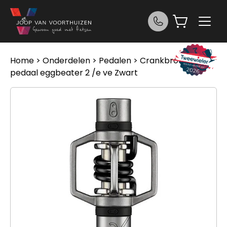
Ga naar de inhoud
Home
>
Onderdelen
>
Pedalen
> Crankbrothers
pedaal eggbeater 2 /e ve Zwart