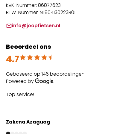
KvK-Nummer: 86877623
BTW-Nummer: NL864130223B01
info@joopfietsen.nl
Beoordeel ons
4.7
Beoordeeld met 4.7 uit 5
Gebaseerd op 146 beoordelingen
Powered by
Top service!
Th
wi
Zakena Azaguag
A