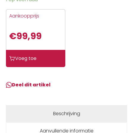
Aankoopprijs
€
99,99
Crankbrothers
Voeg toe
pedaal
eggbeater
2
/e
Deel dit artikel
ve
Zwart
aantal
Beschrijving
Aanvullende informatie