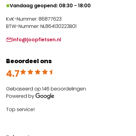
Vandaag geopend: 08:30 - 18:00
KvK-Nummer: 86877623
BTW-Nummer: NL864130223B01
info@joopfietsen.nl
Beoordeel ons
4.7
Beoordeeld met 4.7 uit 5
Gebaseerd op 146 beoordelingen
Powered by
Top service!
Th
wi