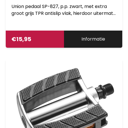
Union pedaal SP-827, p.p. zwart, met extra
groot grijs TPR antislip vlak, hierdoor uitermate
geschikt als e-bike pedaal. Boron as, 9/16
kogellager(3/32), verpakt op kaart
€
15,95
Informatie