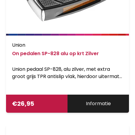
Union
On pedalen SP-828 alu op krt Zilver
Union pedaal SP-828, alu zilver, met extra
groot grijs TPR antislip vlak, hierdoor uitermate
geschikt als e-bike pedaal. Boron as,
9/16kogellager(3/32), verpakt op kaart
€
26,95
Informatie