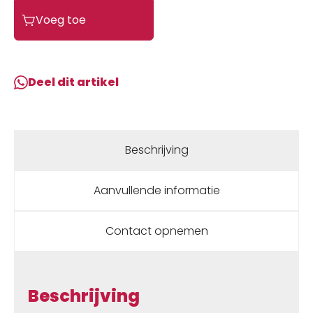
Crankbrothers
Voeg toe
schoenplaatje
6
graden
Goud
Deel dit artikel
aantal
Beschrijving
Aanvullende informatie
Contact opnemen
Beschrijving