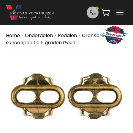
Ga naar de inhoud
Home
>
Onderdelen
>
Pedalen
> Crankbrothers
schoenplaatje 6 graden Goud