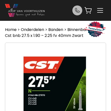
Ga naar de inhoud
Home
>
Onderdelen
>
Banden
>
Binnenbanden
>
Cst bnb 27.5 x 1.90 – 2.25 fv 40mm Zwart