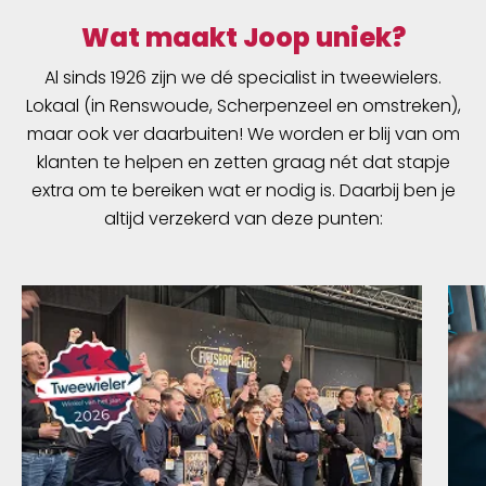
binnenbandsysteem: Een Schwalbe
binnenband is extreem elastisch en past op
Wat maakt Joop uniek?
meerdere bandafmetingen. Hierdoor worden
Al sinds 1926 zijn we dé specialist in tweewielers.
ze groepen binnenbanden genoemd. Zo past
Lokaal (in Renswoude, Scherpenzeel en omstreken),
bijvoorbeeld de binnenband met nummer 19A
voor bandafmeting van 27.5 inch tot 29 Inch
maar ook ver daarbuiten! We worden er blij van om
en voor de breedte van 40 tot 62mm. Als
klanten te helpen en zetten graag nét dat stapje
laatste is de band 100% volledig recyclebaar.
extra om te bereiken wat er nodig is. Daarbij ben je
Standaarduitvoering: Hoge betrouwbaarheid,
altijd verzekerd van deze punten:
al vele jaren beproefd.