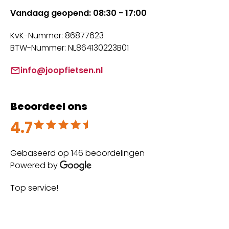
Vandaag geopend: 08:30 - 17:00
KvK-Nummer: 86877623
BTW-Nummer: NL864130223B01
info@joopfietsen.nl
Beoordeel ons
4.7
Beoordeeld met 4.7 uit 5
Gebaseerd op 146 beoordelingen
Powered by
Top service!
Th
wi