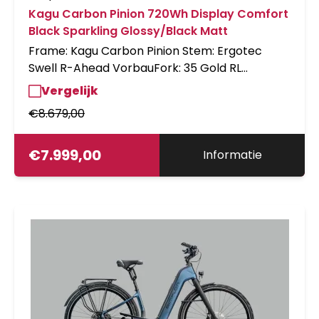
Kagu Carbon Pinion 720Wh Display Comfort
Black Sparkling Glossy/Black Matt
Frame: Kagu Carbon Pinion Stem: Ergotec
Swell R-Ahead VorbauFork: 35 Gold RL
80mmBrakes: Shimano Cues Display: FIT
Vergelijk
Rem.Basic+Display Comfort KCPFenders: SB
€
8.679,00
Alumee;RS35;62;KCP Bike lock: Rahmenschloss
Abus 6950 Saddle: Sportourer GARDA Gel Flow
ManSeatpost: BikeYoke Revive, 125mm,
€
7.999,00
Informatie
31.6Headset: FSA SteuSa,No.69,SRS,ZS56/56
HeadBlock