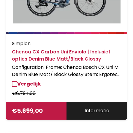
Simplon
Chenoa CX Carbon Uni Enviolo | Inclusief
opties Denim Blue Matt/Black Glossy
Configuration: Frame: Chenoa Bosch CX Uni M
Denim Blue Matt/ Black Glossy Stem: Ergotec
Swell R-Ahead Vorbau Spacers: 40mm Spacer
Vergelijk
Stemcover Acros Shiftcomponents: Env.
€
6.794,00
HD;Mechanisch;Riemen;CHP-BES3 Display:
BES3 Intuvia 100 Carrier: GT
LogoAlu;SnIt2;DM;Topl.DC;oLiKa Chain guard:
€
5.699,00
Informatie
RiemenSch.A08-55T-RL45.5-Gen4-CA
Seatpost: bySchulz incl. springs 27.2