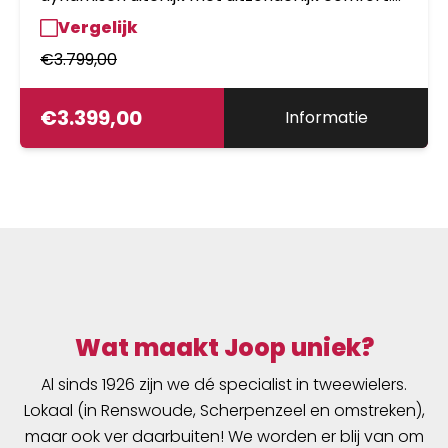
In een actieve zitpositie ervaar je een
Vergelijk
uitgekiende wegligging dankzij het lage
€
3.799,00
zwaartepunt van de fiets. Onderhoudsarme
onderdelen zoals de Nexus versnellingsnaaf en
de duurzame riemaandrijving staan garant
€
3.399,00
Informatie
voor bedieningsgemak en een vlekkeloze
werking. En voor onbezorgd rijplezier!
Wat maakt Joop uniek?
Al sinds 1926 zijn we dé specialist in tweewielers.
Lokaal (in Renswoude, Scherpenzeel en omstreken),
maar ook ver daarbuiten! We worden er blij van om