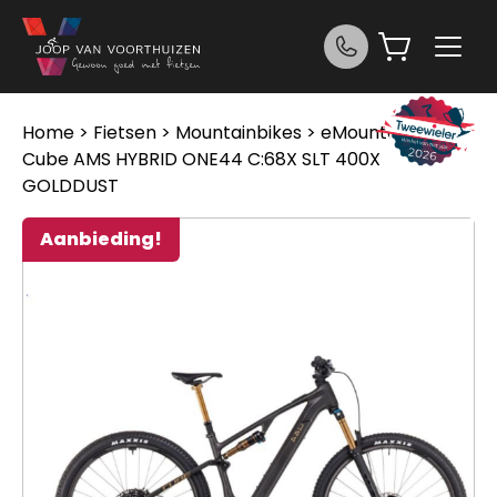
Ga naar de inhoud
Home
>
Fietsen
>
Mountainbikes
>
eMountainbike
>
Cube AMS HYBRID ONE44 C:68X SLT 400X
GOLDDUST
Aanbieding!