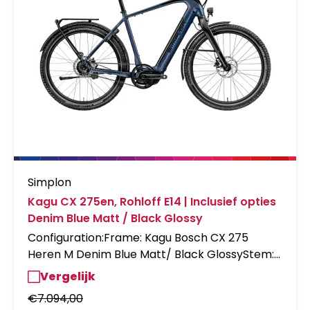
Simplon
Kagu CX 275en, Rohloff E14 | Inclusief opties
Denim Blue Matt / Black Glossy
Configuration:Frame: Kagu Bosch CX 275
Heren M Denim Blue Matt/ Black GlossyStem:
Ergotec Swell R-Ahead VorbauSpacers: 40mm
Vergelijk
Spacers AlloyBrakes: Mag.
€
7.094,00
MT4;PM7;PM6;180/180;CL/4H;RODisplay: