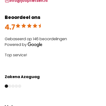
info@joopfietsen.nl
Beoordeel ons
4.7
Beoordeeld met 4.7 uit 5
Gebaseerd op 146 beoordelingen
Powered by
Top service!
Th
wi
Zakena Azaguag
A