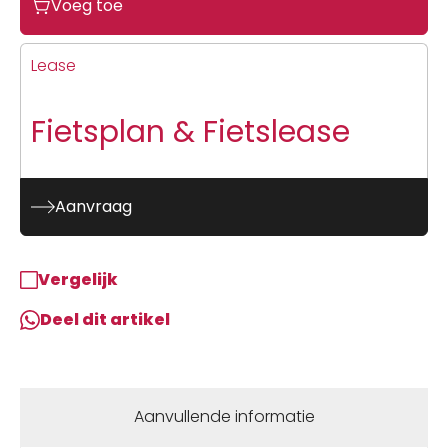
Voeg toe
was:
is:
€7.999,00.
€6.799,00.
Lease
Fietsplan & Fietslease
Aanvraag
Vergelijk
Deel dit artikel
Aanvullende informatie