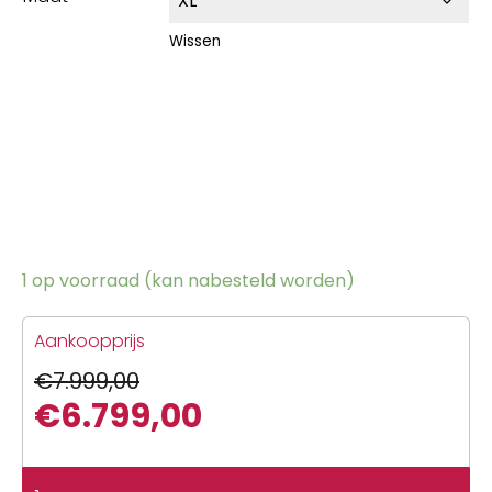
Wissen
1 op voorraad (kan nabesteld worden)
Aankoopprijs
€
7.999,00
€
6.799,00
Oorspronkelijke
Huidige
prijs
prijs