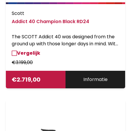
Scott
Addict 40 Champion Black RD24
The SCOTT Addict 40 was designed from the
ground up with those longer days in mind. With
geometry that is less focused on racing and
Vergelijk
more on enduring, this bike is yearning to eat
€
3.199,00
up some miles!Please note that bike
specifications are subject to change without
prior notice
€
2.719,00
Informatie