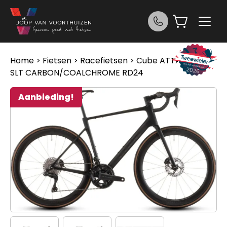
Ga naar de inhoud
Home
>
Fietsen
>
Racefietsen
> Cube ATTAIN C:62
SLT CARBON/COALCHROME RD24
Aanbieding!