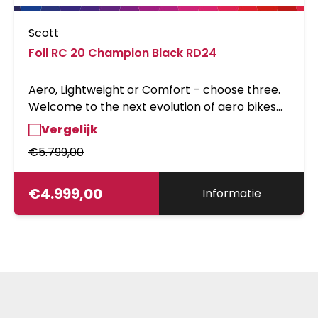
Scott
Foil RC 20 Champion Black RD24
Aero, Lightweight or Comfort – choose three.
Welcome to the next evolution of aero bikes
with the all-new Foil RC. Designed to meet the
Vergelijk
demands of WorldTour sprinters, attackers
€
5.799,00
and breakaway riders, this is the fastest road
bike we’ve ever produced. Win Every
Ride.Please note that bike specifications are
€
4.999,00
Informatie
subject to change without prior notice