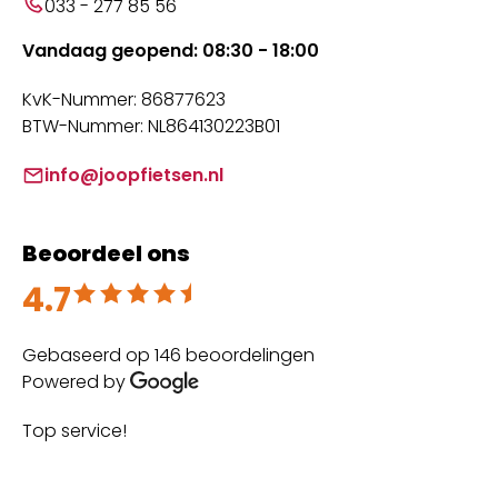
033 - 277 85 56
Vandaag geopend: 08:30 - 18:00
KvK-Nummer: 86877623
BTW-Nummer: NL864130223B01
info@joopfietsen.nl
Beoordeel ons
4.7
Beoordeeld met 4.7 uit 5
Gebaseerd op 146 beoordelingen
Powered by
Top service!
Th
wi