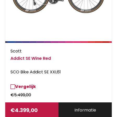
Scott
Addict SE Wine Red
SCO Bike Addict SE XXL61
Vergelijk
€
5.499,00
€
4.399,00
Informatie