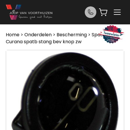
Ga naar de inhoud
Home
>
Onderdelen
>
Bescherming
>
Spatborden
>
Curana spatb stang bev knop zw