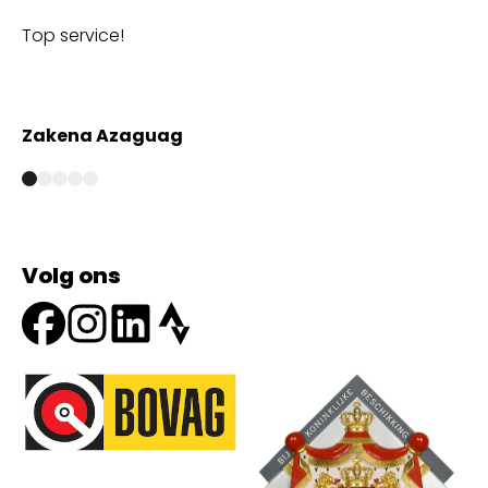
Top service!
Th
wi
Zakena Azaguag
A
Volg ons
Onze partners