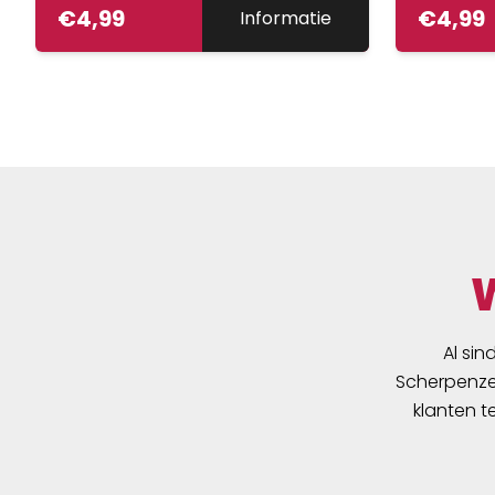
€
4,99
€
4,99
Informatie
Al sin
Scherpenzee
klanten t