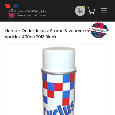
Ga naar de inhoud
Home
>
Onderdelen
>
Frame & voorvork
> Cyclus
spuitlak 400cc 2013 Blank