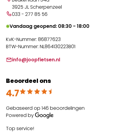
3925 JL Scherpenzeel
033 - 277 85 56
Vandaag geopend: 08:30 - 18:00
KvK-Nummer: 86877623
BTW-Nummer: NL864130223B01
info@joopfietsen.nl
Beoordeel ons
4.7
Beoordeeld met 4.7 uit 5
Gebaseerd op 146 beoordelingen
Powered by
Top service!
Th