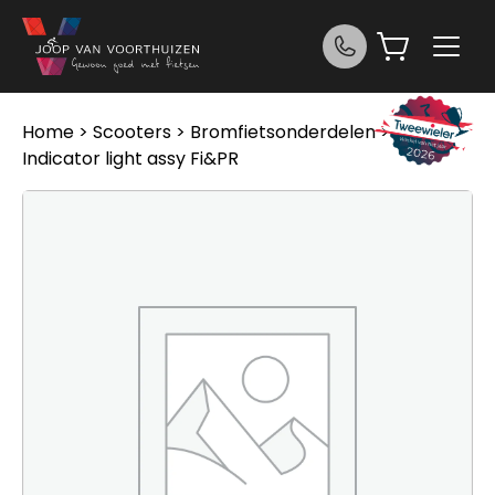
Ga naar de inhoud
Home
>
Scooters
>
Bromfietsonderdelen
> Derbi
Indicator light assy Fi&PR