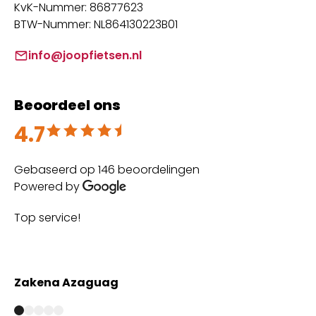
KvK-Nummer: 86877623
BTW-Nummer: NL864130223B01
info@joopfietsen.nl
Beoordeel ons
4.7
Beoordeeld met 4.7 uit 5
Gebaseerd op 146 beoordelingen
Powered by
Top service!
Th
wi
Zakena Azaguag
A