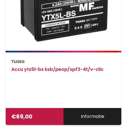
Yuasa
Accu ytx5l-bs ksb/peop/spf3-4t/v-clic
€
69,00
Informatie