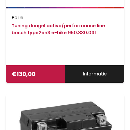
Polini
Tuning dongel active/performance line
bosch type2en3 e-bike 950.830.031
€
130,00
Informatie