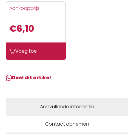
Aankoopprijs
€
6,10
Dmp
Voeg toe
Gereedschap
bougiesleutel
sco
piaggio
Deel dit artikel
4t-
4v
13mm
aantal
Aanvullende informatie
Contact opnemen