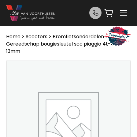
Ga naar de inhoud
Home
>
Scooters
>
Bromfietsonderdelen
> Dmp
Gereedschap bougiesleutel sco piaggio 4t-4v
13mm