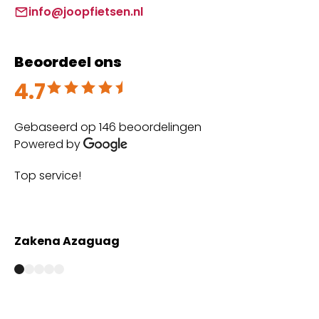
info@joopfietsen.nl
Beoordeel ons
4.7
Beoordeeld met 4.7 uit 5
Gebaseerd op 146 beoordelingen
Powered by
Top service!
Th
wi
Zakena Azaguag
A