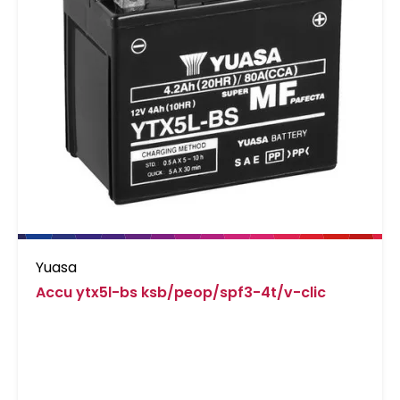
Yuasa
Accu ytx5l-bs ksb/peop/spf3-4t/v-clic