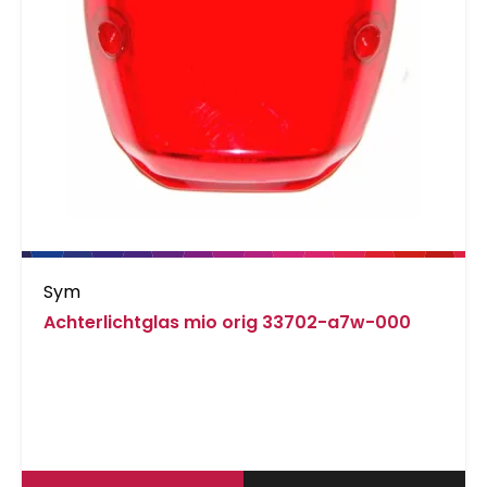
Sym
Achterlichtglas mio orig 33702-a7w-000