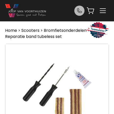
Ga naar de inhoud
Home
>
Scooters
>
Bromfietsonderdelen
> Dmp
Reparatie band tubeless set