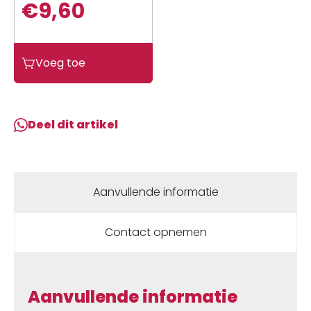
€
9,60
Dmp
Voeg toe
Reparatie
band
tubeless
set
Deel dit artikel
aantal
Aanvullende informatie
Contact opnemen
Aanvullende informatie