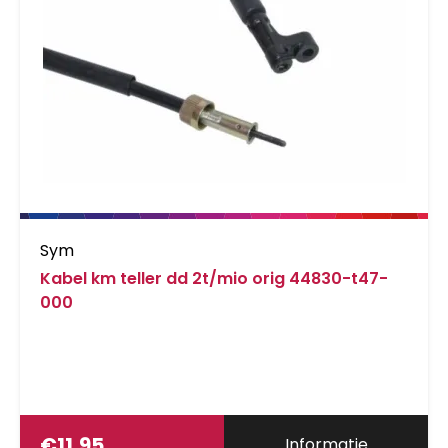
Sym
Kabel km teller dd 2t/mio orig 44830-t47-
000
€
11,95
Informatie