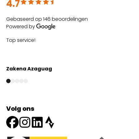
4.7
Beoordeeld met 4.7 uit 5
Gebaseerd op 146 beoordelingen
Powered by
Top service!
Th
wi
Zakena Azaguag
A
Volg ons