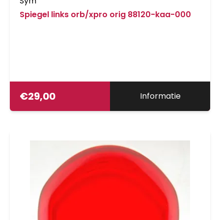
Sym
Spiegel links orb/xpro orig 88120-kaa-000
€
29,00
Informatie