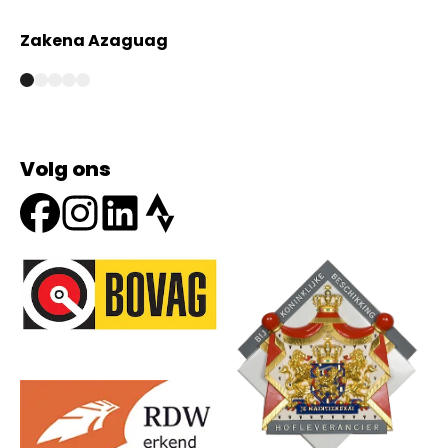
Zakena Azaguag
A
Volg ons
Onze partners