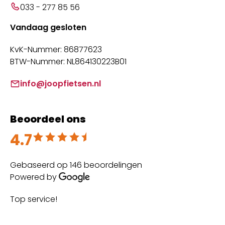
033 - 277 85 56
Vandaag gesloten
KvK-Nummer: 86877623
BTW-Nummer: NL864130223B01
info@joopfietsen.nl
Beoordeel ons
4.7
Beoordeeld met 4.7 uit 5
Gebaseerd op 146 beoordelingen
Powered by
Top service!
Th
wi