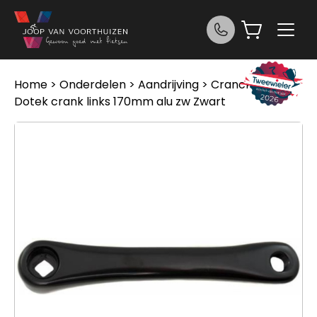
Ga naar de inhoud
Home
>
Onderdelen
>
Aandrijving
>
Cranckstellen
>
Dotek crank links 170mm alu zw Zwart