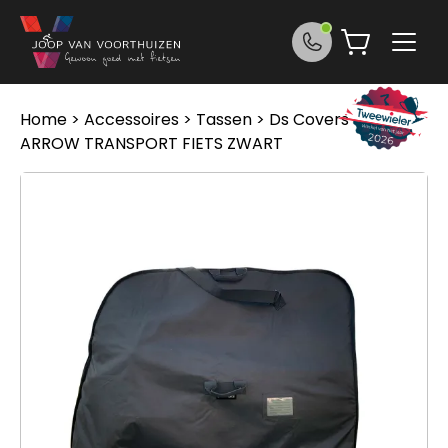
Ga naar de inhoud
Home
>
Accessoires
>
Tassen
> Ds Covers TAS DS
ARROW TRANSPORT FIETS ZWART