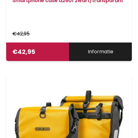
Smartphone case d2601 zwart/transparant
€
42,95
€
42,95
Informatie