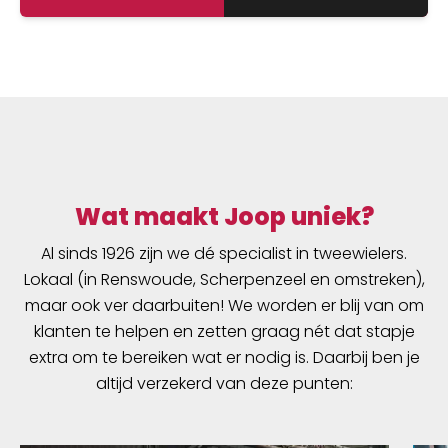
eindbestemming aankomt. Dankzij het Quick-
Lock2.1 systeem kun je de tassen snel en
eenvoudig aan de fiets hangen of eraf halen.
Verder zorgt een schouderband voor een
optimaal draagcomfort wanneer je te voet
bent.
Wat maakt Joop uniek?
Al sinds 1926 zijn we dé specialist in tweewielers.
Lokaal (in Renswoude, Scherpenzeel en omstreken),
maar ook ver daarbuiten! We worden er blij van om
klanten te helpen en zetten graag nét dat stapje
extra om te bereiken wat er nodig is. Daarbij ben je
altijd verzekerd van deze punten: