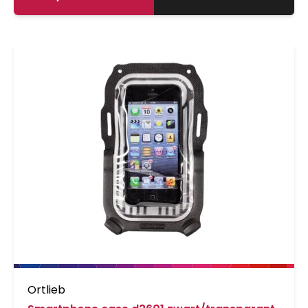
op je eindbestemming bent. Verder is de
stuurtas voorzien van een reflector en een
geïntegreerd binnenvak met rits. ORTLIEB
biedt vier adapters om je fietstas op je stuur te
monteren. Deze zijn apart verkrijgbaar.
Ortlieb