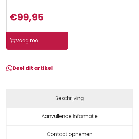
€
99,95
Ds
Voeg toe
Covers
TAS
DS
ARROW
Deel dit artikel
TRANSPORT
FIETS
ZWART
aantal
Beschrijving
Aanvullende informatie
Contact opnemen