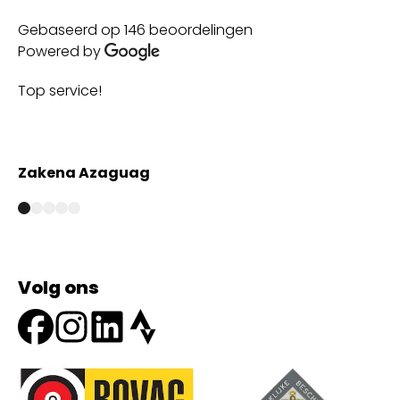
Gebaseerd op 146 beoordelingen
Powered by
Top service!
Th
wi
Zakena Azaguag
A
Volg ons
Onze partners