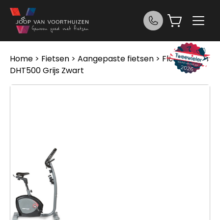
Ga naar de inhoud
Home
>
Fietsen
>
Aangepaste fietsen
> Flow Fitness
DHT500 Grijs Zwart