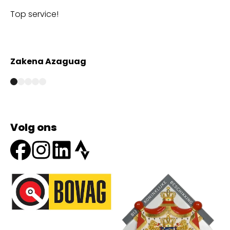
Top service!
Th
wi
Zakena Azaguag
A
Volg ons
Onze partners