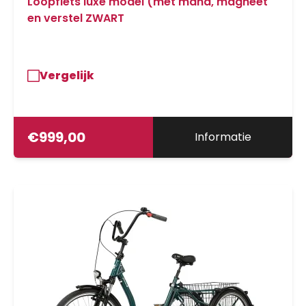
Loopfiets luxe model (met mand, magneet
en verstel ZWART
Vergelijk
€
999,00
Informatie