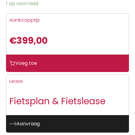
1 op voorraad
Aankoopprijs
€
399,00
Voeg toe
Lease
Fietsplan & Fietslease
Aanvraag