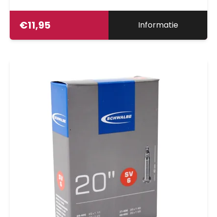
€
11,95
Informatie