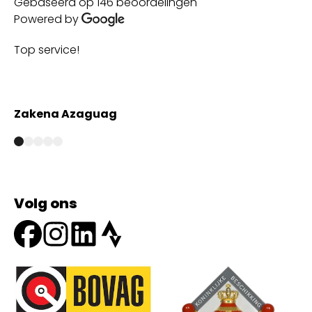
Gebaseerd op 146 beoordelingen
Powered by
Top service!
Th
wi
Zakena Azaguag
A
Volg ons
Onze partners