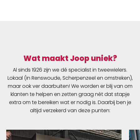
wandsterkte is de Schwalbe Air Plus bijzonder
robuust en daardoor zeer goed beschermd
tegen lekrijden. Wanneer de Schwalbe Air Plus
alsnog vervangen moet worden is deze
evenals alle andere Schwalbe binnenbanden
100% recyclebaar. Ideaal voor E-Bike en Cargo
bikes.
Wat maakt Joop uniek?
Al sinds 1926 zijn we dé specialist in tweewielers.
Lokaal (in Renswoude, Scherpenzeel en omstreken),
maar ook ver daarbuiten! We worden er blij van om
klanten te helpen en zetten graag nét dat stapje
extra om te bereiken wat er nodig is. Daarbij ben je
altijd verzekerd van deze punten: