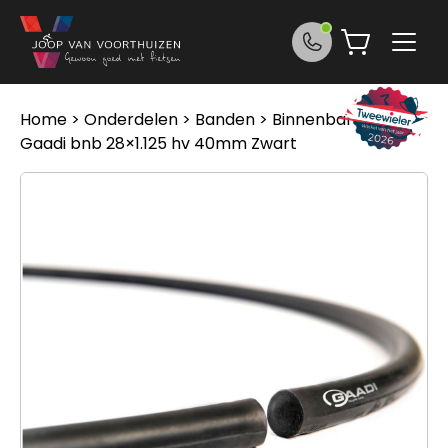
Ga naar de inhoud
Home
>
Onderdelen
>
Banden
>
Binnenbanden
>
Gaadi bnb 28×1.125 hv 40mm Zwart