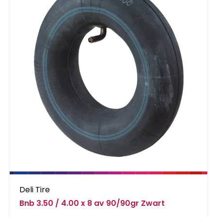
beduidend langer vast dan andere
binnenbanden. Het is een groepen-
binnenbandsysteem: Een Schwalbe
binnenband is extreem elastisch en past op
meerdere bandafmetingen. Hierdoor worden
ze groepen binnenbanden genoemd. Zo past
bijvoorbeeld de binnenband met nummer 19A
voor bandafmeting van 27.5 inch tot 29 Inch
en voor de breedte van 40 tot 62mm. Als
laatste is de band 100% volledig recyclebaar.
Standaarduitvoering: Hoge betrouwbaarheid,
al vele jaren beproefd.
Deli Tire
Bnb 3.50 / 4.00 x 8 av 90/90gr Zwart