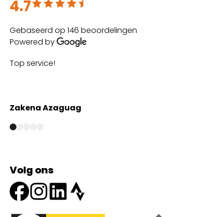
4.7
Beoordeeld met 4.7 uit 5
Gebaseerd op 146 beoordelingen
Powered by
Top service!
Th
wi
Zakena Azaguag
A
Volg ons