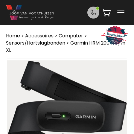
Ga naar de inhoud
Home
>
Accessoires
>
Computer
>
Sensors/Hartslagbanden
> Garmin HRM 200 M t/m
XL