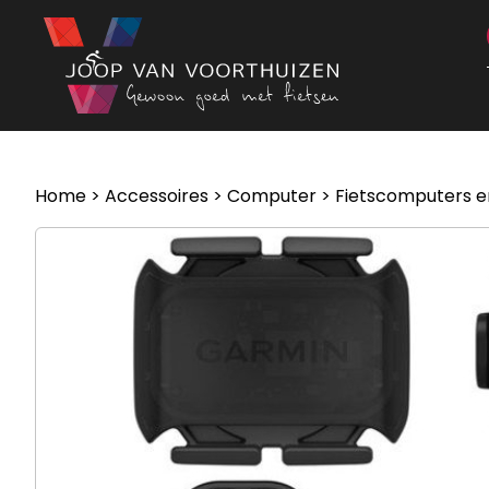
Ga naar de inhoud
Home
>
Accessoires
>
Computer
>
Fietscomputers e