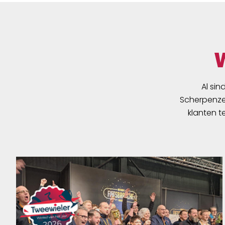
Al sin
Scherpenzee
klanten t