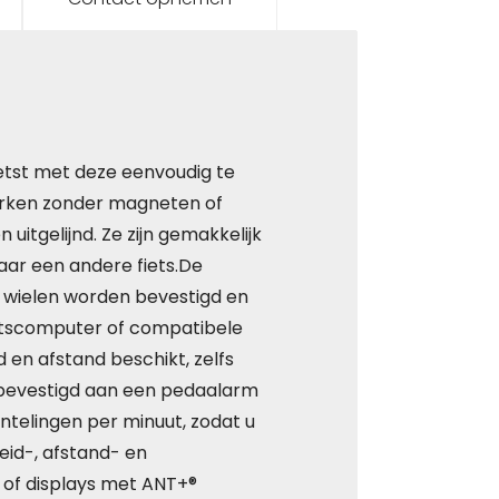
ietst met deze eenvoudig te
erken zonder magneten of
itgelijnd. Ze zijn gemakkelijk
aar een andere fiets.De
e wielen worden bevestigd en
etscomputer of compatibele
id en afstand beschikt, zelfs
bevestigd aan een pedaalarm
telingen per minuut, zodat u
eid-, afstand- en
of displays met ANT+®