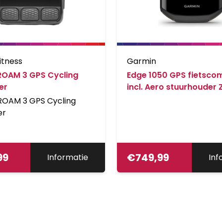
itness
Garmin
ROAM 3 GPS Cycling
Edge 1050 GPS fietsco
er
incl. Aero stuurhouder
ROAM 3 GPS Cycling
er
99
€
749,99
Informatie
Inf