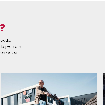
?
swoude,
 blij van om
ken wat er