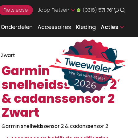
Fietslease
Joop Fietsen
(0318) 571 761
Onderdelen
Accessoires
Kleding
Acties
 Zwart
Garmin
snelheidssensor 2
& cadanssensor 2
Zwart
Garmin snelheidssensor 2 & cadanssensor 2