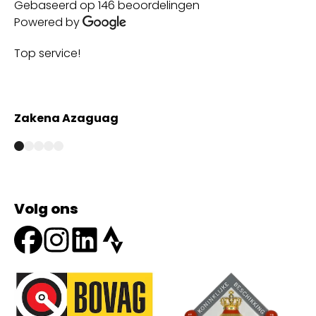
Gebaseerd op 146 beoordelingen
Powered by
Top service!
Th
wi
Zakena Azaguag
A
Volg ons
Onze partners