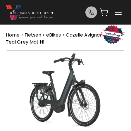
Ga naar de inhoud
Home
>
Fietsen
>
eBikes
> Gazelle Avignon C380
Teal Grey Mat N1