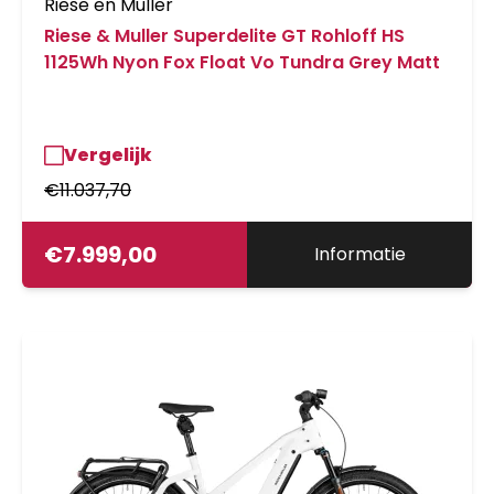
Riese en Muller
Riese & Muller Superdelite GT Rohloff HS
1125Wh Nyon Fox Float Vo Tundra Grey Matt
Vergelijk
€
11.037,70
€
7.999,00
Informatie