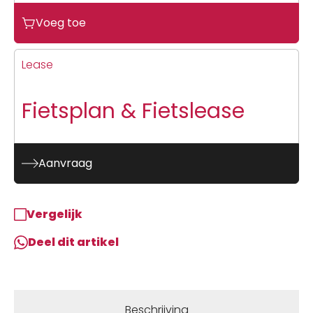
Gazelle
Voeg toe
Avignon
C380
Teal
Lease
Grey
Mat
Fietsplan & Fietslease
N1
aantal
Aanvraag
Vergelijk
Deel dit artikel
Beschrijving