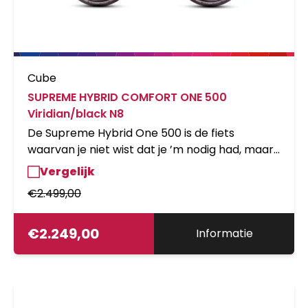
Cube
SUPREME HYBRID COMFORT ONE 500
Viridian/black N8
De Supreme Hybrid One 500 is de fiets
waarvan je niet wist dat je ’m nodig had, maar
waar je niet zonder kunt. Van z’n praktische
Vergelijk
frame met lage instap en stevige semi-
€
2.499,00
geïntegreerde bagagedrager tot de
zorgvuldig gekozen onderdelen is deze fiets
helemaal klaar voor intensief gebruik. De
€
2.249,00
Informatie
krachtige Active Plus-aandrijflijn van Bosch
met Smart System en 500 Wh accu is
helemaal in harmonie met de
onderhoudsvriendelijke 8-versnellingsnaaf van