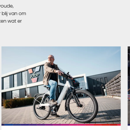
swoude,
 blij van om
ken wat er