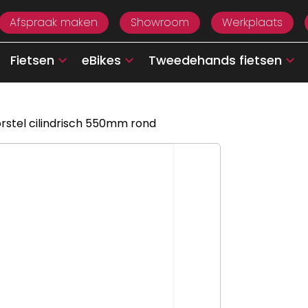
Afspraak maken
Showroom
Werkplaats
Fietsen
eBikes
Tweedehands fietsen
rstel cilindrisch 550mm rond