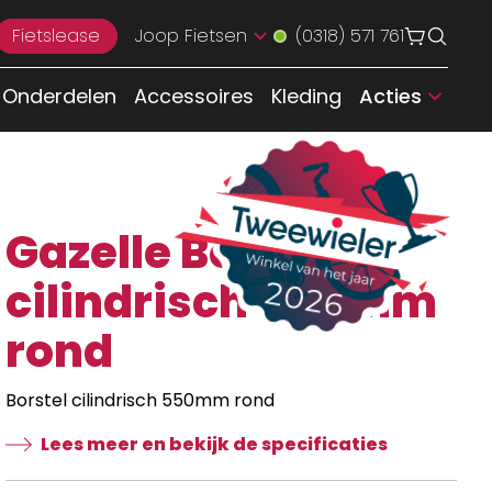
Fietslease
Joop Fietsen
(0318) 571 761
Onderdelen
Accessoires
Kleding
Acties
Gazelle Borstel
cilindrisch 550mm
rond
Borstel cilindrisch 550mm rond
Lees meer en bekijk de specificaties