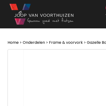
Ga naar de inhoud
Home
>
Onderdelen
>
Frame & voorvork
> Gazelle Bo