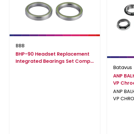
BBB
BHP-90 Headset Replacement
Integrated Bearings Set Comp.
Batavus
BHP-41 Zilver
ANP BAL
VP Chr
ANP BAL
VP CHR