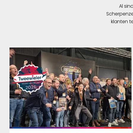
Al sin
Scherpenzee
klanten t