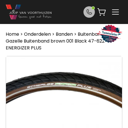
Ga naar de inhoud
Home
>
Onderdelen
>
Banden
>
Buitenbanden
>
Gazelle Buitenband brown 001 Black 47-622
ENERGIZER PLUS