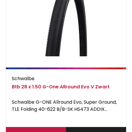
bikes
Schwalbe
Btb 28 x 1.50 G-One Allround Evo V Zwart
Schwalbe G-ONE Allround Evo, Super Ground,
TLE Folding 40-622 B/B-SK HS473 ADDIX
SpeedGrip 67EPI Schwalbe One goes Gravel.
Ook voor de nieuwe trend Gravelbikes biedt
de Schwalbe One familie de juiste band. Met