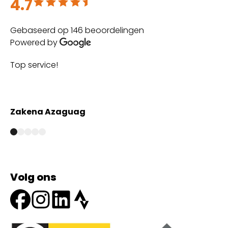
4.7
Beoordeeld met 4.7 uit 5
Gebaseerd op 146 beoordelingen
Powered by
Top service!
Th
wi
Zakena Azaguag
A
Volg ons