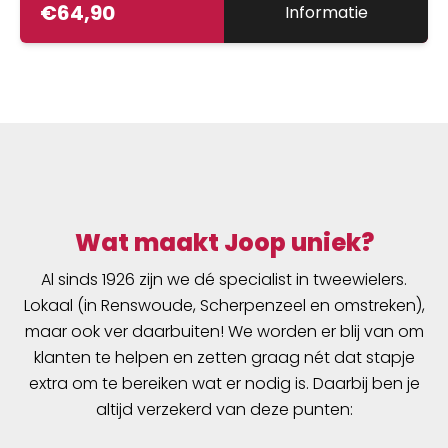
€
64,90
Informatie
het lichtrollende G-One profiel en de Tubeless
Easy techniek is het geweldig om over veld-
en boswegen te 'vliegen'. De G-One Allround is
geschikt voor E-bikes met een
trapondersteuning tot 25km-u. Voor de
snellere E-bikes, de S-pedelecs, worden
banden geadviseerd welke tot 50 km-u zijn
goedgekeurd.
Wat maakt Joop uniek?
Al sinds 1926 zijn we dé specialist in tweewielers.
Lokaal (in Renswoude, Scherpenzeel en omstreken),
maar ook ver daarbuiten! We worden er blij van om
klanten te helpen en zetten graag nét dat stapje
extra om te bereiken wat er nodig is. Daarbij ben je
altijd verzekerd van deze punten: