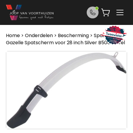
Ga naar de inhoud
Home
>
Onderdelen
>
Bescherming
>
Spatborden
>
Gazelle Spatscherm voor 28 inch Silver B50G wafel