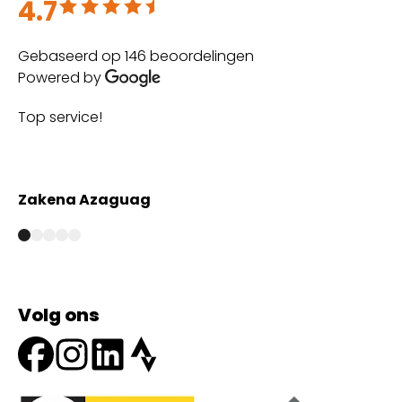
4.7
Beoordeeld met 4.7 uit 5
Gebaseerd op 146 beoordelingen
Powered by
Top service!
Th
wi
Zakena Azaguag
A
Volg ons