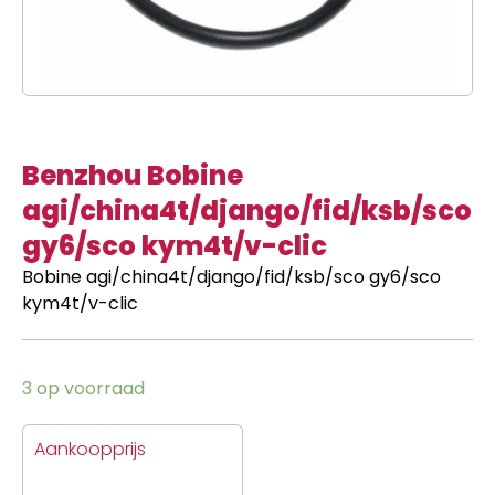
Benzhou Bobine
agi/china4t/django/fid/ksb/sco
gy6/sco kym4t/v-clic
Bobine agi/china4t/django/fid/ksb/sco gy6/sco
kym4t/v-clic
3 op voorraad
Aankoopprijs