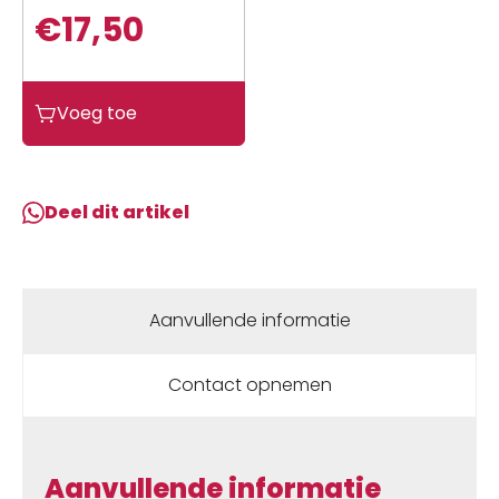
€
17,50
Benzhou
Voeg toe
Bobine
agi/china4t/django/fid/ksb/sco
gy6/sco
kym4t/v-
Deel dit artikel
clic
aantal
Aanvullende informatie
Contact opnemen
Aanvullende informatie