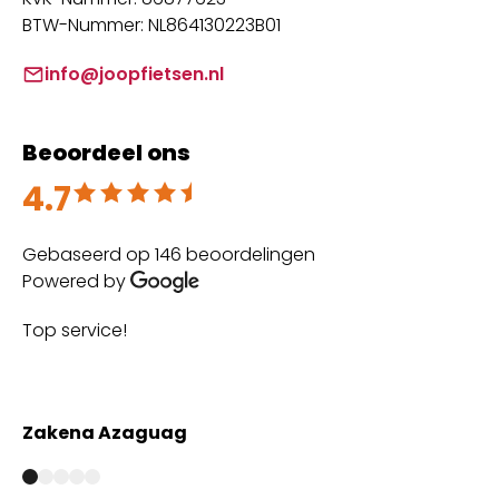
BTW-Nummer: NL864130223B01
info@joopfietsen.nl
Beoordeel ons
4.7
Beoordeeld met 4.7 uit 5
Gebaseerd op 146 beoordelingen
Powered by
Top service!
Th
wi
Zakena Azaguag
A