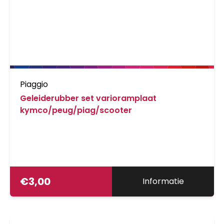
Piaggio
Geleiderubber set varioramplaat
kymco/peug/piag/scooter
€
3,00
Informatie