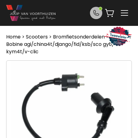
Ga naar de inhoud
Home
>
Scooters
>
Bromfietsonderdelen
> Benzhou
Bobine agi/china4t/django/fid/ksb/sco gy6/sco
kym4t/v-clic