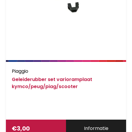
Piaggio
Geleiderubber set varioramplaat
kymco/peug/piag/scooter
€
3,00
Informatie