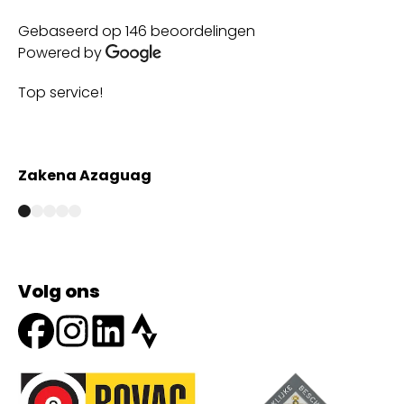
Gebaseerd op 146 beoordelingen
Powered by
Top service!
Th
wi
Zakena Azaguag
A
Volg ons
Onze partners