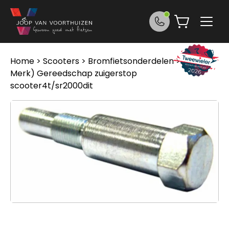
Ga naar de inhoud
Home
>
Scooters
>
Bromfietsonderdelen
> (geen
Merk) Gereedschap zuigerstop
scooter4t/sr2000dit