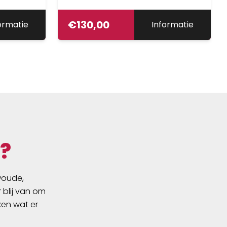
€
130,00
ormatie
Informatie
?
swoude,
 blij van om
ken wat er