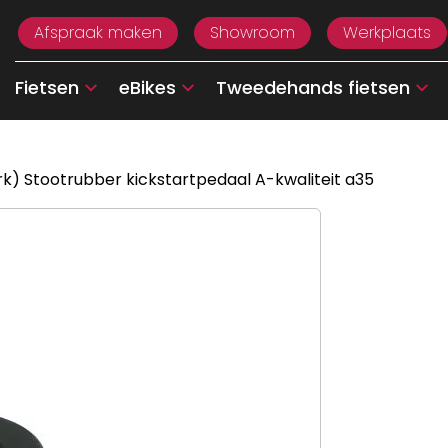
Afspraak maken
Showroom
Werkplaats
Fietsen
eBikes
Tweedehands fietsen
k) Stootrubber kickstartpedaal A-kwaliteit a35