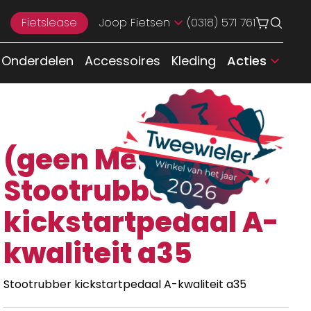
Fietslease
Joop Fietsen
(0318) 571 761
Onderdelen
Accessoires
Kleding
Acties
(geen Merk)
Stootrubber
kickstartpedaal A-
kwaliteit a35
Stootrubber kickstartpedaal A-kwaliteit a35