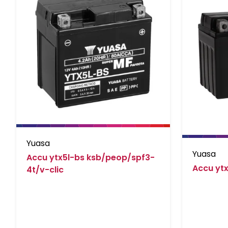
Yuasa
Yuasa
Accu ytx5l-bs ksb/peop/spf3-
Accu yt
4t/v-clic