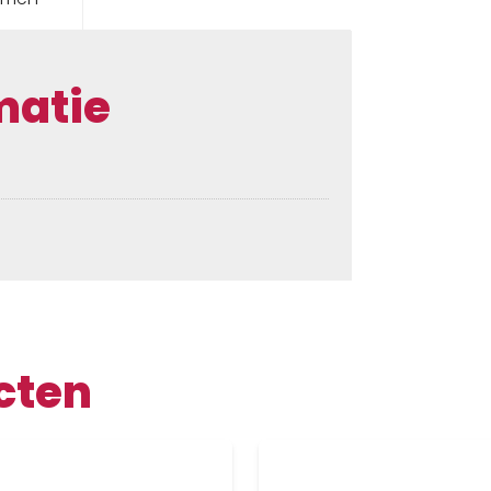
matie
cten