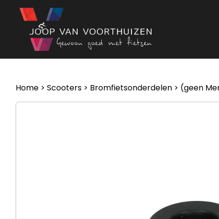
Ga naar de inhoud
Home
>
Scooters
>
Bromfietsonderdelen
> (geen Mer