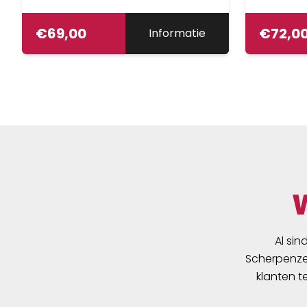
€
69,00
€
72,0
Informatie
Al sin
Scherpenzee
klanten t