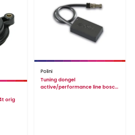
Polini
Tuning dongel
active/performance line bosch
type2en3 e-bike 950.830.031
4t orig