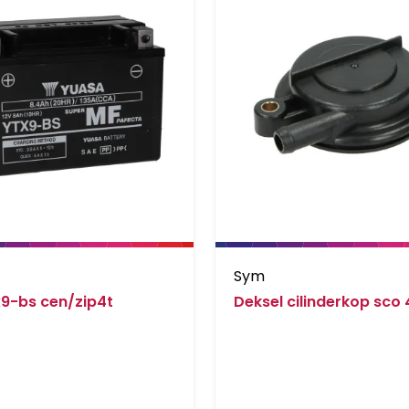
Sym
x9-bs cen/zip4t
Deksel cilinderkop sco 