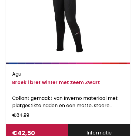
Agu
Broek l bret winter met zeem Zwart
Collant gemaakt van Inverno materiaal met
platgestikte naden en een matte, stoere
uitstraling. Deze collant is uitgevoerd met
€
84,99
bretels. Voorzien van extra rekbaar materiaal
in het kniestuk voor een extra lange
€
42,50
Informatie
levensduur en siliconen grippers aan de