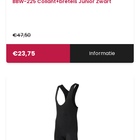
BBW-225 Collant+bretels Junior Zwart
€
47,50
€
23,75
Informatie