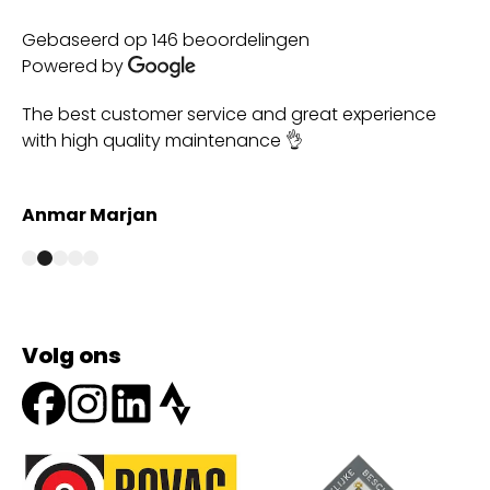
Gebaseerd op 146 beoordelingen
Powered by
Super
Af
co
va
bi
Marry Splietelhof
ro
Be
ge
😉
Volg ons
Onze partners