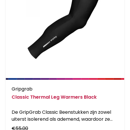
Gripgrab
Classic Thermal Leg Warmers Black
De GripGrab Classic Beenstukken zijn zowel
uiterst isolerend als ademend, waardoor ze
ideaal zijn voor fietsen op koude winterdagen.
€
55,00