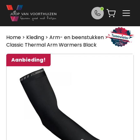
Ga naar de inhoud
Home
>
Kleding
>
Arm- en beenstukken
> Gripgrab
Classic Thermal Arm Warmers Black
Aanbieding!