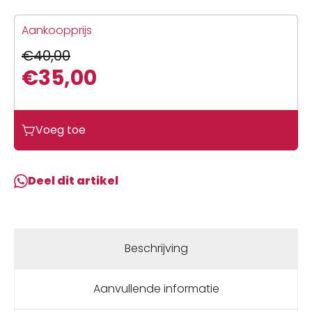
Aankoopprijs
€
40,00
€
35,00
Oorspronkelijke
Huidige
prijs
prijs
Gripgrab
Voeg toe
was:
is:
Classic
€40,00.
€35,00.
Thermal
Arm
Deel dit artikel
Warmers
Black
aantal
Beschrijving
Aanvullende informatie