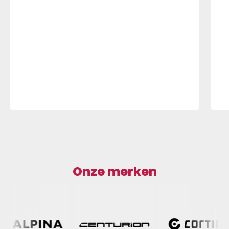
bieden een lichtgewicht bescherming tegen
nat weer voor offroad fietsschoenen, zodat je
in alle comfort kunt blijven fietsen, zelfs als de
paden nat en modderig zijn. Supertip: trek je
waterbestendige beenwarmers over de
overschoenen, zodat regen niet via de
bovenzijde kan binnendringen.
Onze merken