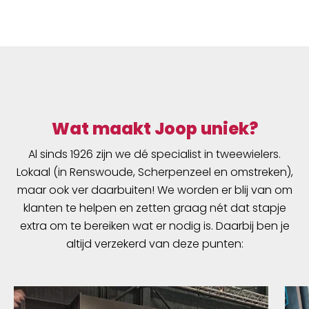
je gaat mountainbiken in natte
omstandigheden. Deze lichtgewicht,
waterbestendige offroad overschoenen zijn
gemaakt van een volledig waterdichte stof
met getapete naden, voor een
waterbestendige en winddichte bescherming
tegen nat weer en een vochtige ondergrond.
De overschoenen zijn gemaakt voor ritten op
Wat maakt Joop uniek?
natte, druilerige dagen in de lente en herfst.
Al sinds 1926 zijn we dé specialist in tweewielers.
De waterdichte, niet-ge&iuml;soleerde
Lokaal (in Renswoude, Scherpenzeel en omstreken),
elastische stof cre&euml;ert een nauwsluitend
profiel om offroad fietsschoenen. Het ontwerp
maar ook ver daarbuiten! We worden er blij van om
met open zool van deze waterbestendige
klanten te helpen en zetten graag nét dat stapje
offroad overschoenen is speciaal gevormd
extra om te bereiken wat er nodig is. Daarbij ben je
naar de aansluiting van MTB SPD-schoenen.
altijd verzekerd van deze punten:
Dankzij het offroad design en de slijtvaste
verstevigingen kun je zelfs korte stukjes lopen
met deze overschoenen zonder dat ze snel
slijten. Deze overschoenen hebben een