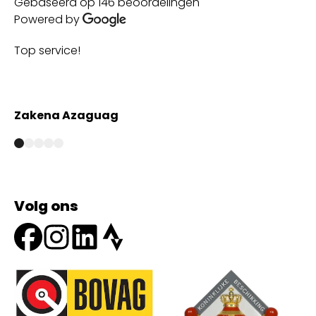
Gebaseerd op 146 beoordelingen
Powered by
Top service!
Th
wi
Zakena Azaguag
A
Volg ons
Onze partners