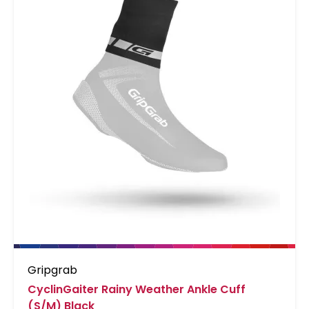
overschoenen bijzonder gemakkelijk aan en uit
te trekken.
Gripgrab
CyclinGaiter Rainy Weather Ankle Cuff
(S/M) Black