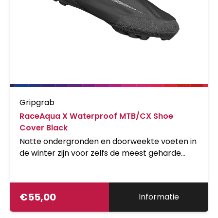
Gripgrab
RaceAqua X Waterproof MTB/CX Shoe
Cover Black
Natte ondergronden en doorweekte voeten in
de winter zijn voor zelfs de meest geharde
rijders reden om eerder naar huis te gaan. De
GripGrab RaceAqua X waterbestendige
offroad overschoenen beschermen je
€
55,00
Informatie
fietsschoenen met SPD-aansluiting tegen
regen, modder en opspattend water wanneer