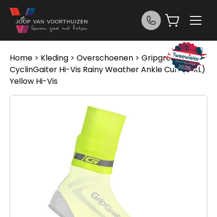
Ga naar de inhoud
Home
>
Kleding
>
Overschoenen
> Gripgrab
CyclinGaiter Hi-Vis Rainy Weather Ankle Cuff (L-XL)
Yellow Hi-Vis