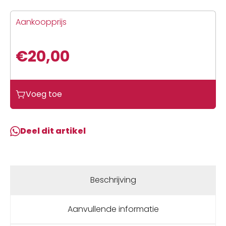
Aankoopprijs
€
20,00
Gripgrab
Voeg toe
Merino
Regular
Cut
Deel dit artikel
Sock
Black
aantal
Beschrijving
Aanvullende informatie