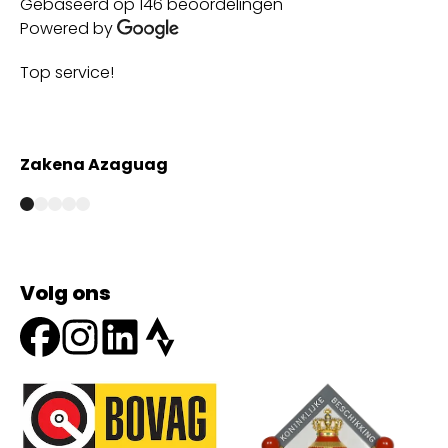
Gebaseerd op 146 beoordelingen
Powered by
Top service!
Th
wi
Zakena Azaguag
A
Volg ons
Onze partners