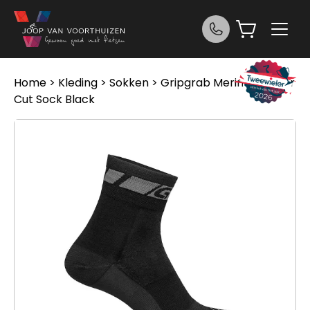
Ga naar de inhoud
Home
>
Kleding
>
Sokken
> Gripgrab Merino Regular
Cut Sock Black