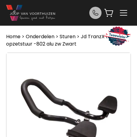
Ga naar de inhoud
Home
>
Onderdelen
>
Sturen
> Jd TranzX tri-bar
opzetstuur -802 alu zw Zwart