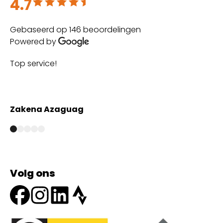
4.7
Beoordeeld met 4.7 uit 5
Gebaseerd op 146 beoordelingen
Powered by
Top service!
Th
wi
Zakena Azaguag
A
Volg ons