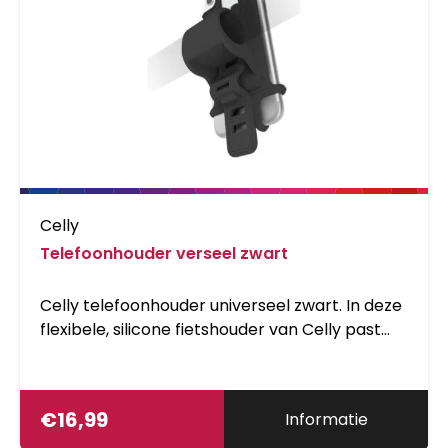
Celly
Telefoonhouder verseel zwart
Celly telefoonhouder universeel zwart. In deze
flexibele, silicone fietshouder van Celly past
elke smartphone precies. Het
bevestigingssysteem is geschikt voor elk type
stuur en eenvoudig te bevestigen. Geschikt
€
16,99
Informatie
voor dagelijks gebruik en voor diverse sport