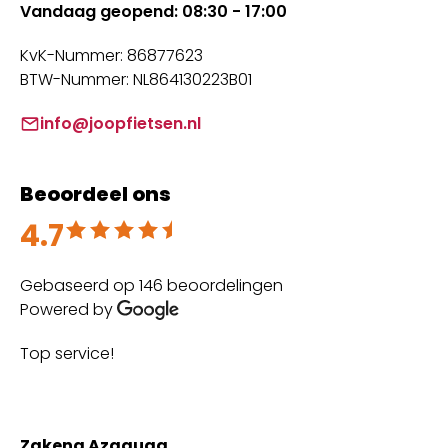
Vandaag geopend: 08:30 - 17:00
KvK-Nummer: 86877623
BTW-Nummer: NL864130223B01
info@joopfietsen.nl
Beoordeel ons
4.7
Beoordeeld met 4.7 uit 5
Gebaseerd op 146 beoordelingen
Powered by
Top service!
Th
wi
Zakena Azaguag
A