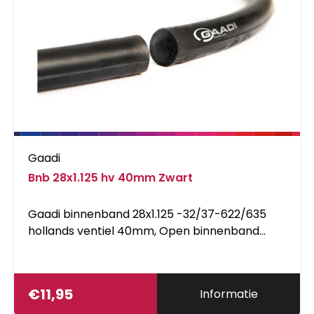
binnenband is extreem elastisch en past op
meerdere bandafmetingen. Hierdoor worden
ze groepen binnenbanden genoemd. Zo past
bijvoorbeeld de binnenband met nummer 19A
voor bandafmeting van 27.5 inch tot 29 Inch
en voor de breedte van 40 tot 62mm. Als
laatste is de band 100% volledig recyclebaar.
Standaarduitvoering: Hoge betrouwbaarheid,
al vele jaren beproefd.
Gaadi
Bnb 28x1.125 hv 40mm Zwart
Gaadi binnenband 28x1.125 -32/37-622/635
hollands ventiel 40mm, Open binnenband
waardoor demontage van het wiel niet nodig is
€
11,95
Informatie