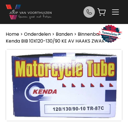
Ga naar de inhoud
Home
>
Onderdelen
>
Banden
>
Binnenbanden
>
Kenda BIB 10X120-130/90 KE AV HAAKS ZWART