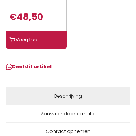
€
48,50
Kenda
Voeg toe
BUB
12-
120/70
K413
Deel dit artikel
4PR
51J
TL
aantal
Beschrijving
Aanvullende informatie
Contact opnemen