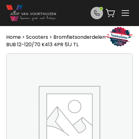
Ga naar de inhoud
Home
>
Scooters
>
Bromfietsonderdelen
> Kenda
BUB 12-120/70 K413 4PR 51J TL