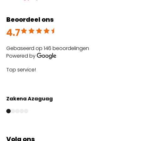
Beoordeel ons
4.7
Beoordeeld met 4.7 uit 5
Gebaseerd op 146 beoordelingen
Powered by
Top service!
Th
wi
Zakena Azaguag
A
Volg ons