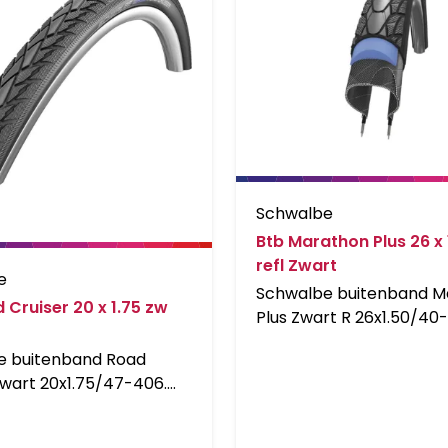
Schwalbe
Btb Marathon Plus 26 x 
refl Zwart
e
Schwalbe buitenband M
 Cruiser 20 x 1.75 zw
Plus Zwart R 26x1.50/40
onplatbare band. Dit is 
e buitenband Road
meest verkochte model
Zwart 20x1.75/47-406.
Schwalbe. Het is de mee
ndividueel en dynamisch.
lekbestendige luchtband
Cruiser maakt indruk
is. Naast de geweldige