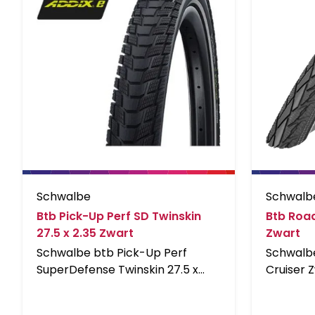
Schwalbe
Schwalb
Btb Pick-Up Perf SD Twinskin
Btb Road
27.5 x 2.35 Zwart
Zwart
Schwalbe btb Pick-Up Perf
Schwalb
SuperDefense Twinskin 27.5 x
Cruiser 
2.35 zwart reflectie, 60-584
Urban, i
B/B+RT HS609 ADDIX E 2x67EPI
De Road 