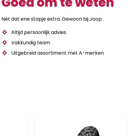
Goed om te weten
4PLY
HSP
ZW
Nét dat ene stapje extra. Gewoon bij Joop.
ZWART
aantal
Altijd persoonlijk advies
Vakkundig team
Uitgebreid assortiment met A-merken