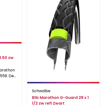
1.50 zw
arathon
-559. De
het
 van
Schwalbe
st
Btb Marathon G-Guard 28 x 1
 die er
1/2 zw refl Zwart