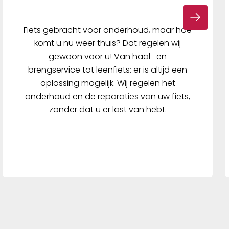
 Door de
de band
est met
Fiets gebracht voor onderhoud, maar hoe
uwbaar.
komt u nu weer thuis? Dat regelen wij
gewoon voor u! Van haal- en
brengservice tot leenfiets: er is altijd een
oplossing mogelijk. Wij regelen het
onderhoud en de reparaties van uw fiets,
zonder dat u er last van hebt.