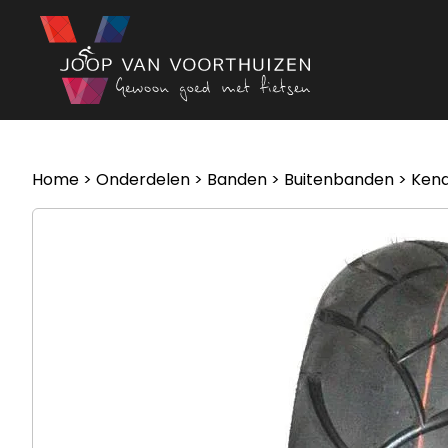
Ga naar de inhoud
Home
>
Onderdelen
>
Banden
>
Buitenbanden
> Kend