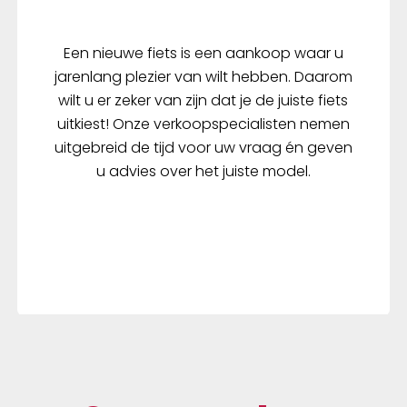
van de bandenspanning.
bijzondere opbouw van 
is een bandenspanningt
Een nieuwe fiets is een aankoop waar u
de duimen erg onbetro
jarenlang plezier van wilt hebben. Daarom
wilt u er zeker van zijn dat je de juiste fiets
uitkiest! Onze verkoopspecialisten nemen
uitgebreid de tijd voor uw vraag én geven
u advies over het juiste model.