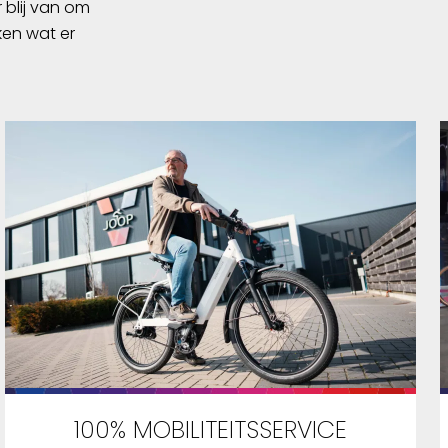
 blij van om
trapondersteuning tot 25km-u.
chappen
ken wat er
Voor de snellere E-bikes, de S-
ikes (E-
pedelecs, worden banden
 geschikt
geadviseerd welke tot 50 km-u
zijn goedgekeurd.
25km-u.
, de S-
en
50 km-u
ig
ekke
typische
kker
 scherpe
e banden
ie het
 bij de
en
100% MOBILITEITSSERVICE
tellen