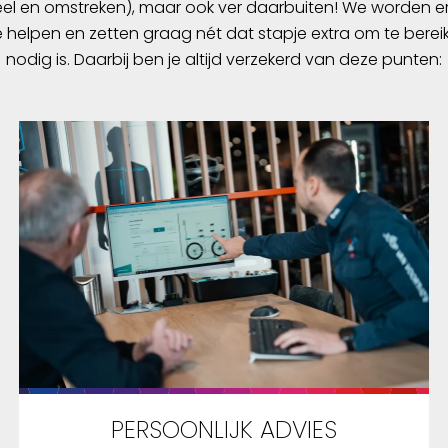
l en omstreken), maar ook ver daarbuiten! We worden er
zijn uitstekende eigens
e helpen en zetten graag nét dat stapje extra om te berei
de beste keuze voor E-B
nodig is. Daarbij ben je altijd verzekerd van deze punten:
25). De Marathon Plus is
voor E-bikes met een
trapondersteuning tot 
Voor de snellere E-bikes
pedelecs, worden band
geadviseerd welke tot 
zijn goedgekeurd. Volled
uitsluiten kan men een l
band nooit, maar tegen 
veroorzakers van een le
band, zoals scherven of
steentjes bent u met d
uit de Marathon Plus ser
best beschermd. Gebruik
Marathon Plus beslist e
PERSOONLIJK ADVIES
manometer voor het ins