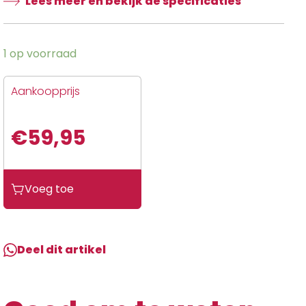
Lees meer en bekijk de specificaties
1 op voorraad
Aankoopprijs
€
59,95
Kenda
Voeg toe
BUB
12-
140/70
KE
Deel dit artikel
SLICK
TL
K764