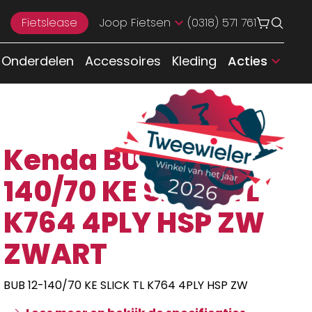
Fietslease
Joop Fietsen
(0318) 571 761
Onderdelen
Accessoires
Kleding
Acties
Kenda BUB 12-
140/70 KE SLICK TL
K764 4PLY HSP ZW
ZWART
BUB 12-140/70 KE SLICK TL K764 4PLY HSP ZW