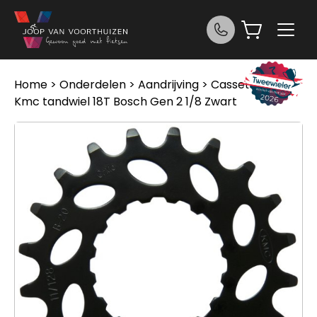
Ga naar de inhoud
Home
>
Onderdelen
>
Aandrijving
>
Cassettes
>
Kmc tandwiel 18T Bosch Gen 2 1/8 Zwart