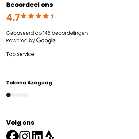
Beoordeel ons
4.7
Beoordeeld met 4.7 uit 5
Gebaseerd op 146 beoordelingen
Powered by
Top service!
Th
wi
Zakena Azaguag
A
Volg ons