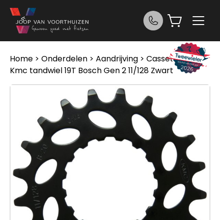
Ga naar de inhoud
Home
>
Onderdelen
>
Aandrijving
>
Cassettes
>
Kmc tandwiel 19T Bosch Gen 2 11/128 Zwart