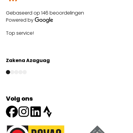
Gebaseerd op 146 beoordelingen
Powered by
Top service!
Th
wi
Zakena Azaguag
A
Volg ons
Onze partners