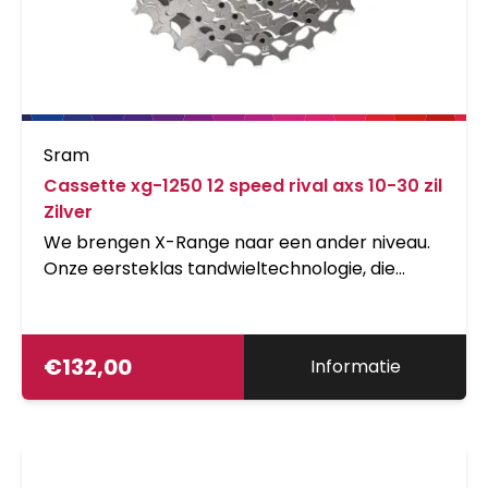
Sram
Cassette xg-1250 12 speed rival axs 10-30 zil
Zilver
We brengen X-Range naar een ander niveau.
Onze eersteklas tandwieltechnologie, die
gebruik maakt van kleine sprongen tussen
kettingbladen en een breed bereik, 10-tands
startcassette, is nu beschikbaar voor Rival. Dit
€
132,00
Informatie
omvat nieuwe cassettes die soepel en
nauwkeurig schakelen in bereiken over
wegdek, grind en alles daartussenin.