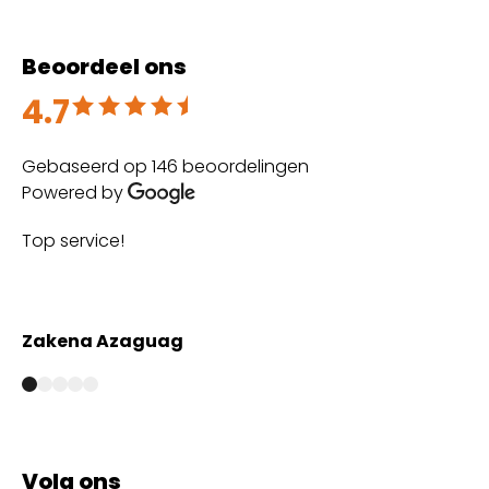
Beoordeel ons
4.7
Beoordeeld met 4.7 uit 5
Gebaseerd op 146 beoordelingen
Powered by
Top service!
The 
with
Zakena Azaguag
Anm
Volg ons