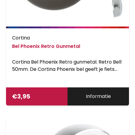
Cortina
Bel Phoenix Retro Gunmetal
Cortina Bel Phoenix Retro gunmetal. Retro Bell
50mm. De Cortina Phoenix bel geeft je fiets
een echte retro uitstraling. In Combinatie met
de Cortina Soul, Olev of Chrono is deze fietsbel
de finishing touch! De bel is in vier
€
3,95
Informatie
verschillende kleuren te verkrijgen.