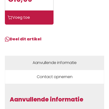
Knog
Voeg toe
Oi
Classic
Large
fietsbel
Deel dit artikel
Mat
31.8mm
Zwart
aantal
Aanvullende informatie
Contact opnemen
Aanvullende informatie