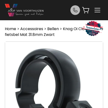
Ga naar de inhoud
Home
>
Accessoires
>
Bellen
> Knog Oi Classic Large
fietsbel Mat 31.8mm Zwart