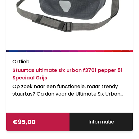
Ortlieb
Stuurtas ultimate six urban f3701 pepper 5l
Speciaal Grijs
Op zoek naar een functionele, maar trendy
stuurtas? Ga dan voor de Ultimate Six Urban
van ORTLIEB! Deze stijlvolle stuurtas is voorzien
van een transparant vak op de bovenkant.
Berg je smartphone of GPS hierin waterdicht
€
95,00
Informatie
op en bedien het apparaat door de folie heen.
Heb je je eindbestemming bereikt? Bevestig
dan de schouderband aan de tas en je bent