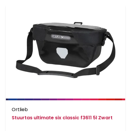
klaar om te gaan. Je kunt tevens de klep
voorzien van een slot ??f zelfs het hele
bevestigingssysteem, zodat dieven geen kans
krijgen. Met een inhoud van 5 liter biedt de
Ultimate Six Urban genoeg plaats aan al je
noodzakelijke spullen. ORTLIEB biedt vier
adapters om je fietstas op je stuur te
monteren. Deze zijn apart verkrijgbaar.
Ortlieb
Stuurtas ultimate six classic f3611 5l Zwart