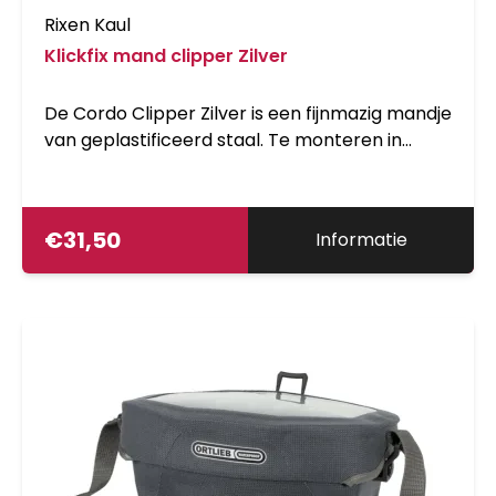
Rixen Kaul
Klickfix mand clipper Zilver
De Cordo Clipper Zilver is een fijnmazig mandje
van geplastificeerd staal. Te monteren in
combinatie met KLICKfix CC-100 systeem.
€
31,50
Informatie