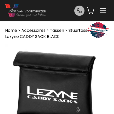
Ga naar de inhoud
Home
>
Accessoires
>
Tassen
>
Stuurtassen
>
Lezyne CADDY SACK BLACK