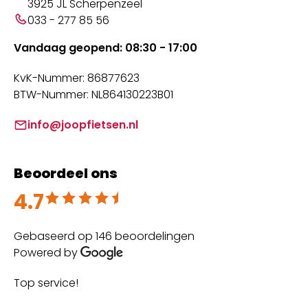
3925 JL Scherpenzeel
033 - 277 85 56
Vandaag geopend: 08:30 - 17:00
KvK-Nummer: 86877623
BTW-Nummer: NL864130223B01
info@joopfietsen.nl
Beoordeel ons
4.7
Beoordeeld met 4.7 uit 5
Gebaseerd op 146 beoordelingen
Powered by
Top service!
Th
wi