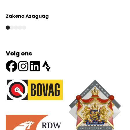
Zakena Azaguag
A
Volg ons
Onze partners