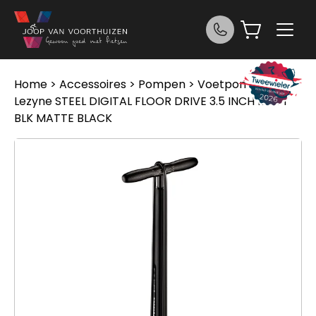
Ga naar de inhoud
Home
>
Accessoires
>
Pompen
>
Voetpompen
>
Lezyne STEEL DIGITAL FLOOR DRIVE 3.5 INCH MATT
BLK MATTE BLACK