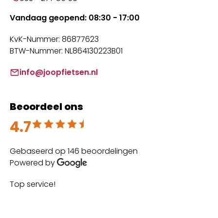
Vandaag geopend: 08:30 - 17:00
KvK-Nummer: 86877623
BTW-Nummer: NL864130223B01
info@joopfietsen.nl
Beoordeel ons
4.7
Beoordeeld met 4.7 uit 5
Gebaseerd op 146 beoordelingen
Powered by
Top service!
Th
wi