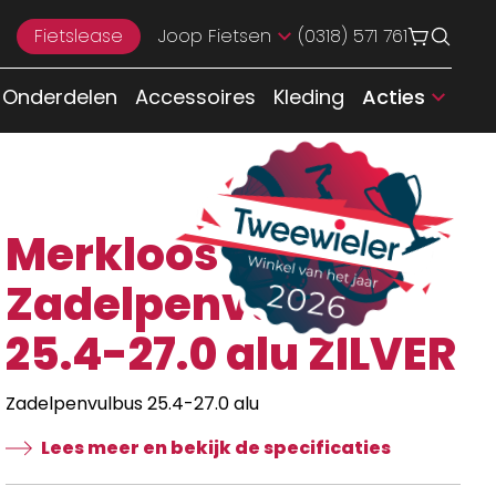
Fietslease
Joop Fietsen
(0318) 571 761
Onderdelen
Accessoires
Kleding
Acties
Merkloos
Zadelpenvulbus
25.4-27.0 alu ZILVER
Zadelpenvulbus 25.4-27.0 alu
Lees meer en bekijk de specificaties