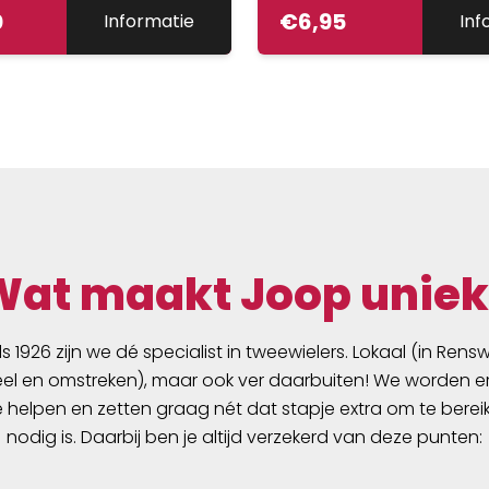
0
€
6,95
Informatie
Inf
Wat maakt Joop uniek
ds 1926 zijn we dé specialist in tweewielers. Lokaal (in Ren
l en omstreken), maar ook ver daarbuiten! We worden er
e helpen en zetten graag nét dat stapje extra om te berei
nodig is. Daarbij ben je altijd verzekerd van deze punten: