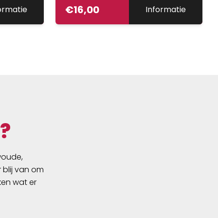
€
16,00
ormatie
Informatie
?
swoude,
 blij van om
ken wat er