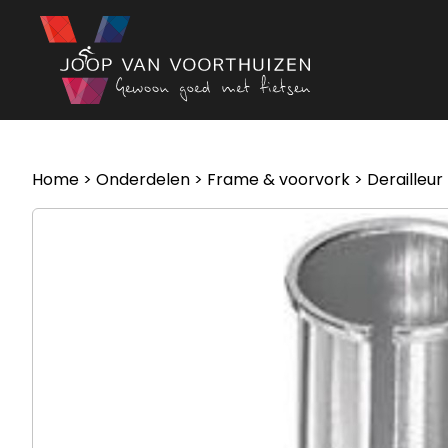
Ga naar de inhoud
Home
>
Onderdelen
>
Frame & voorvork
>
Derailleur