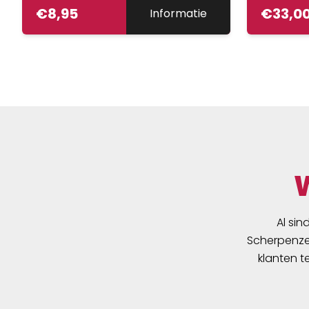
€
8,95
€
33,0
Informatie
Al sin
Scherpenzee
klanten t