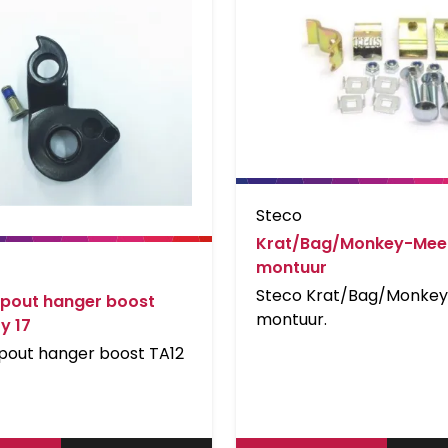
Steco
Krat/Bag/Monkey-Mee
montuur
Steco Krat/Bag/Monke
pout hanger boost
montuur.
y 17
pout hanger boost TA12