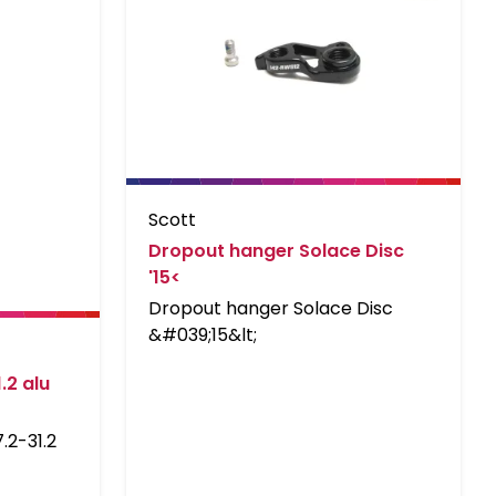
Scott
Dropout hanger Solace Disc
'15<
Dropout hanger Solace Disc
&#039;15&lt;
.2 alu
2-31.2