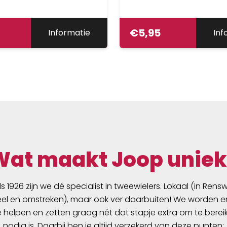
€
5,95
Informatie
Inf
Wat maakt Joop uniek
ds 1926 zijn we dé specialist in tweewielers. Lokaal (in Ren
l en omstreken), maar ook ver daarbuiten! We worden er
e helpen en zetten graag nét dat stapje extra om te berei
nodig is. Daarbij ben je altijd verzekerd van deze punten: