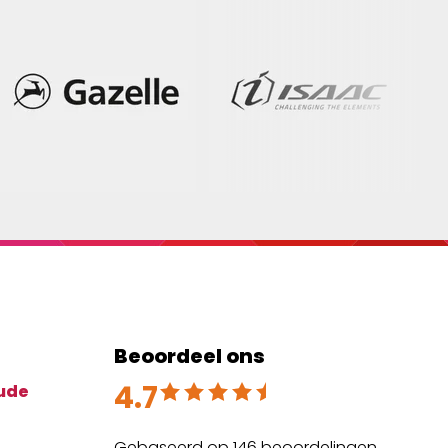
Beoordeel ons
4.7
Beoordeeld met 4.7 uit 5
ude
Gebaseerd op 146 beoordelingen