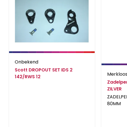
Onbekend
Scott DROPOUT SET IDS 2
Merkloo
142/RWS 12
Zadelpen
ZILVER
ZADELPE
80MM