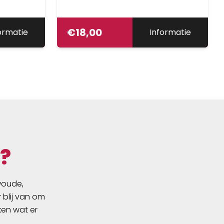
€
18,00
ormatie
Informatie
?
swoude,
 blij van om
ken wat er