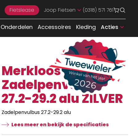
Fietslease
Joop Fietsen
(0318) 571 761
Onderdelen
Accessoires
Kleding
Acties
Merkloos
Zadelpenvulbus
27.2-29.2 alu ZILVER
Zadelpenvulbus 27.2-29.2 alu
Lees meer en bekijk de specificaties