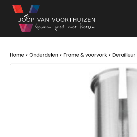
Ga naar de inhoud
Home
>
Onderdelen
>
Frame & voorvork
>
Derailleur