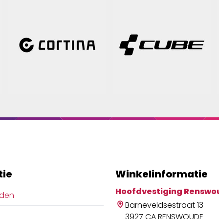
tie
Winkelinformatie
Hoofdvestiging Renswo
jden
Barneveldsestraat 13
3927 CA RENSWOUDE