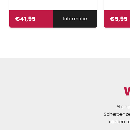
€
41,95
€
5,95
Informatie
Al sin
Scherpenzee
klanten t