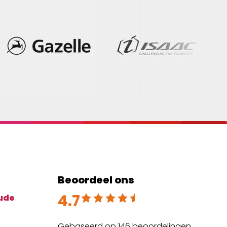
Beoordeel ons
4.7
Beoordeeld met 4.7 uit 5
ude
Gebaseerd op 146 beoordelingen