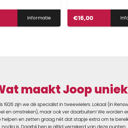
€
16,00
Informatie
Inf
Wat maakt Joop uniek
ds 1926 zijn we dé specialist in tweewielers. Lokaal (in Ren
l en omstreken), maar ook ver daarbuiten! We worden er
e helpen en zetten graag nét dat stapje extra om te berei
nodig is. Daarbij ben je altijd verzekerd van deze punten: