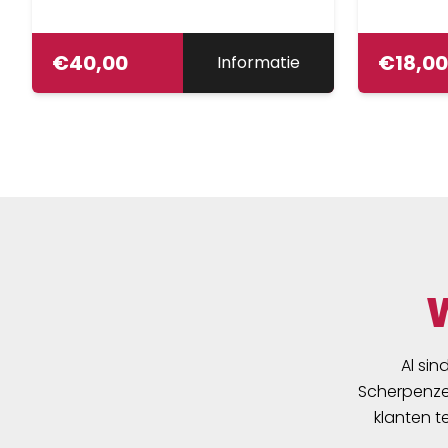
€
40,00
€
18,00
Informatie
Al sin
Scherpenzee
klanten t