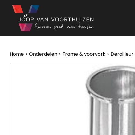
Ga naar de inhoud
Home
>
Onderdelen
>
Frame & voorvork
>
Derailleur