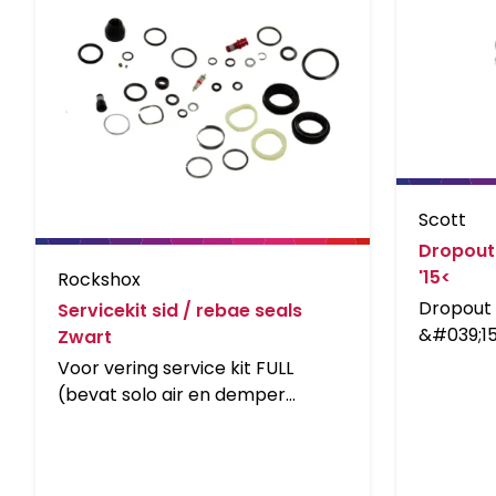
Scott
Dropout
'15<
Rockshox
Dropout 
Servicekit sid / rebae seals
&#039;15
Zwart
Voor vering service kit FULL
(bevat solo air en demper
afdichting, hardware &amp;
zwart afdichting) - SID/Reba
solo air A2-A3(2013-2016)