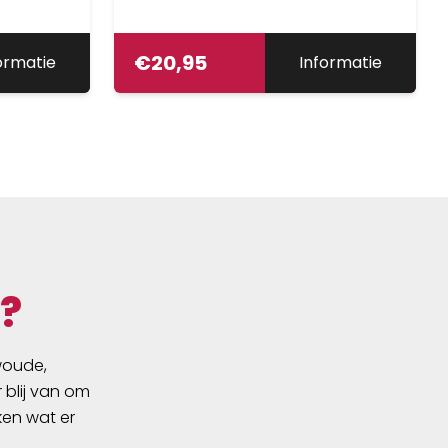
€
20,95
ormatie
Informatie
?
swoude,
 blij van om
ken wat er