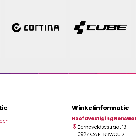
tie
Winkelinformatie
Hoofdvestiging Renswo
jden
Barneveldsestraat 13
3927 CA RENSWOUDE