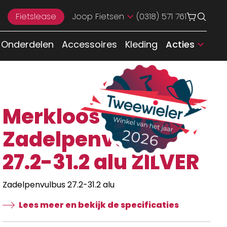
Fietslease
Joop Fietsen
(0318) 571 761
Onderdelen
Accessoires
Kleding
Acties
Merkloos
Zadelpenvulbus
27.2-31.2 alu ZILVER
Zadelpenvulbus 27.2-31.2 alu
Lees meer en bekijk de specificaties